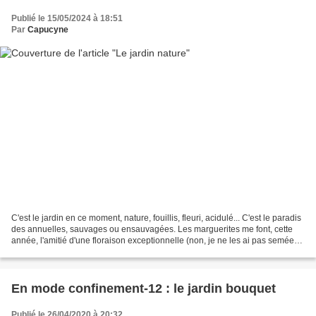
Publié le 15/05/2024 à 18:51
Par
Capucyne
C'est le jardin en ce moment, nature, fouillis, fleuri, acidulé... C'est le paradis
des annuelles, sauvages ou ensauvagées. Les marguerites me font, cette
année, l'amitié d'une floraison exceptionnelle (non, je ne les ai pas semées
!) et se marient avec...
En mode confinement-12 : le jardin bouquet
Publié le 26/04/2020 à 20:32