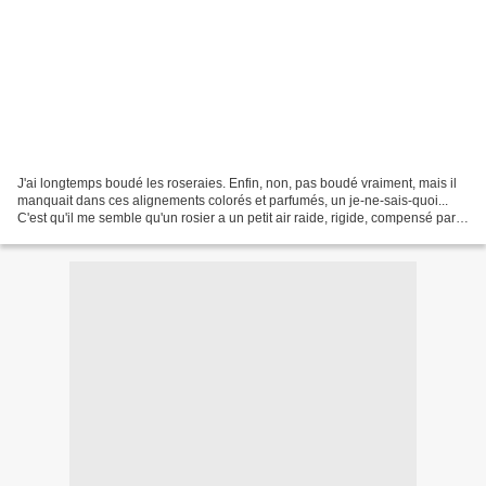
J'ai longtemps boudé les roseraies. Enfin, non, pas boudé vraiment, mais il
manquait dans ces alignements colorés et parfumés, un je-ne-sais-quoi...
C'est qu'il me semble qu'un rosier a un petit air raide, rigide, compensé par
le beauté de la fleur, mais...