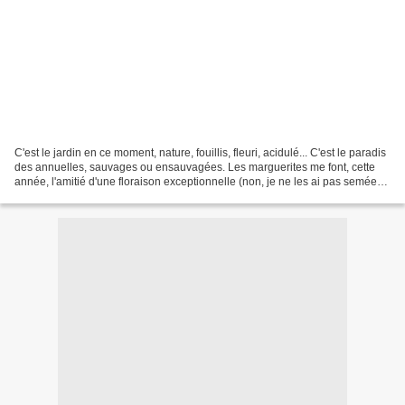
C'est le jardin en ce moment, nature, fouillis, fleuri, acidulé... C'est le paradis
des annuelles, sauvages ou ensauvagées. Les marguerites me font, cette
année, l'amitié d'une floraison exceptionnelle (non, je ne les ai pas semées
!) et se marient avec...