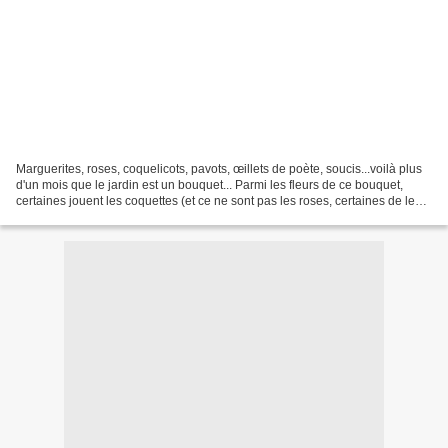
Marguerites, roses, coquelicots, pavots, œillets de poète, soucis...voilà plus
d'un mois que le jardin est un bouquet... Parmi les fleurs de ce bouquet,
certaines jouent les coquettes (et ce ne sont pas les roses, certaines de leur
pouvoir sans qu'elles...