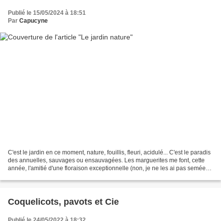
Publié le 15/05/2024 à 18:51
Par
Capucyne
C'est le jardin en ce moment, nature, fouillis, fleuri, acidulé... C'est le paradis
des annuelles, sauvages ou ensauvagées. Les marguerites me font, cette
année, l'amitié d'une floraison exceptionnelle (non, je ne les ai pas semées
!) et se marient avec...
Coquelicots, pavots et Cie
Publié le 24/05/2022 à 18:32