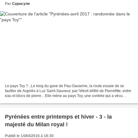
Par
Capucyne
Le pays Toy ?...Le long du gave de Pau-Gavarnie, la route essaie de se
faufiler de Argelès à Luz Saint-Sauveur, par l'étroit défilé de Pierrefitte, entre
eau et blocs de pierre... Elle mène au pays Toy, une contrée qui a vécu
longtemps en autarcie, isolée...
Pyrénées entre printemps et hiver - 3 - la
majesté du Milan royal !
Publié le 14/04/2016 à 18:30