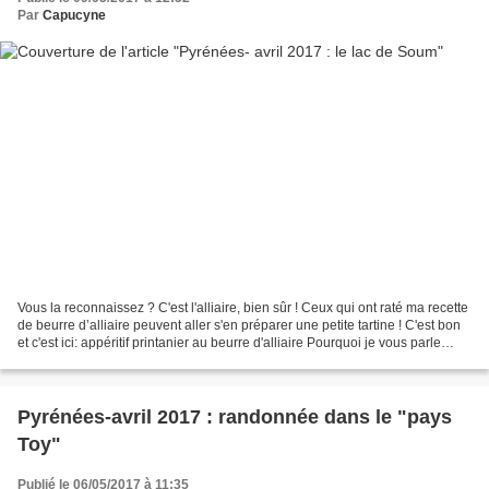
Par
Capucyne
Vous la reconnaissez ? C'est l'alliaire, bien sûr ! Ceux qui ont raté ma recette
de beurre d’alliaire peuvent aller s'en préparer une petite tartine ! C'est bon
et c'est ici: appéritif printanier au beurre d'alliaire Pourquoi je vous parle
encore de cette...
Pyrénées-avril 2017 : randonnée dans le "pays
Toy"
Publié le 06/05/2017 à 11:35