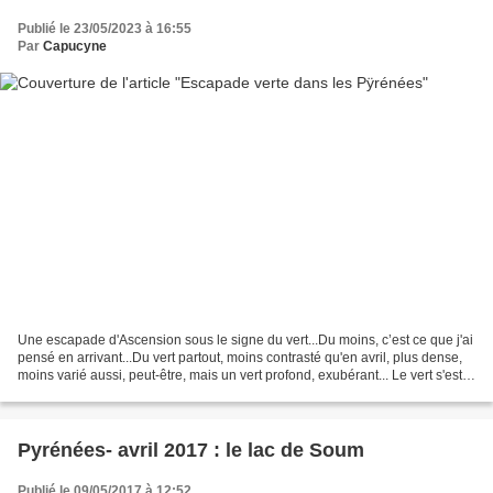
Publié le 23/05/2023 à 16:55
Par
Capucyne
Une escapade d'Ascension sous le signe du vert...Du moins, c’est ce que j'ai
pensé en arrivant...Du vert partout, moins contrasté qu'en avril, plus dense,
moins varié aussi, peut-être, mais un vert profond, exubérant... Le vert s'est
très vite enveloppé...
Pyrénées- avril 2017 : le lac de Soum
Publié le 09/05/2017 à 12:52