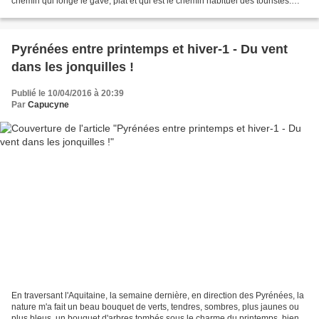
chemin qui longe le gave, plat et qui est le chemin habituel des touristes.
Nous nous sommes engagés...
Pyrénées entre printemps et hiver-1 - Du vent
dans les jonquilles !
Publié le 10/04/2016 à 20:39
Par
Capucyne
En traversant l'Aquitaine, la semaine dernière, en direction des Pyrénées, la
nature m'a fait un beau bouquet de verts, tendres, sombres, plus jaunes ou
plus bleus, un bouquet d'arbres tombés sous le charme du printemps, bien