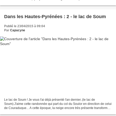
chien...mais aussi de toutes les...
Dans les Hautes-Pyrénées : 2 - le lac de Soum
Publié le 23/04/2015 à 09:04
Par
Capucyne
Le lac de Soum ! Je vous l'ai déjà présenté l'an dernier..(le lac de
Soum).J'aime cette randonnée qui part du col du Soulor en direction de celui
de Couraduque... A cette époque, la neige encore très présente transforme
les lieux en une sorte de paysage...