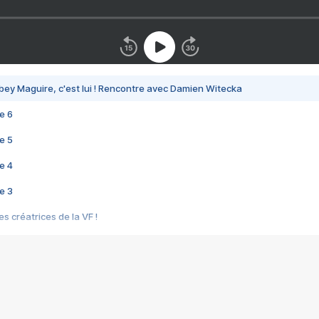
bey Maguire, c'est lui ! Rencontre avec Damien Witecka
e 6
e 5
e 4
e 3
s créatrices de la VF !
e 2
e 1
e Mektoub My Love arrive enfin ! Rencontre avec Shaïn Boumedine et Sal