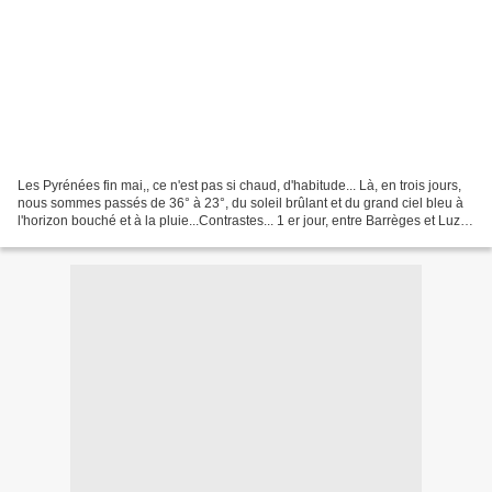
Les Pyrénées fin mai,, ce n'est pas si chaud, d'habitude... Là, en trois jours,
nous sommes passés de 36° à 23°, du soleil brûlant et du grand ciel bleu à
l'horizon bouché et à la pluie...Contrastes... 1 er jour, entre Barrèges et Luz-
Saint- Sauveur,...