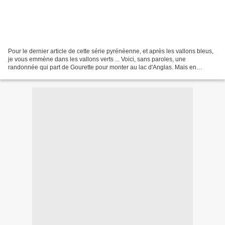
Pour le dernier article de cette série pyrénéenne, et après les vallons bleus,
je vous emmène dans les vallons verts ... Voici, sans paroles, une
randonnée qui part de Gourette pour monter au lac d'Anglas. Mais en
montagne, parmi tout ce vert, le blanc...