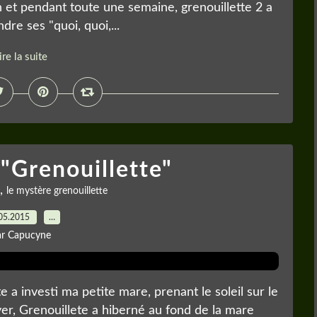
n et pendant toute une semaine, grenouillette 2 a
dre ses "quoi, quoi,...
ire la suite
"Grenouillette"
,
le mystère grenouillette
05.2015
…
ar Capucyne
e a investi ma petite mare, prenant le soleil sur le
iver, Grenouillete a hiberné au fond de la mare