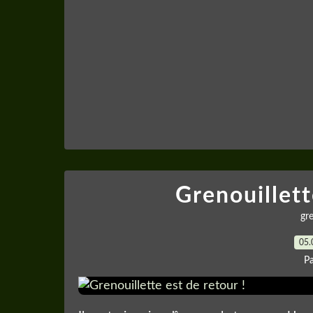
Grenouillett
gre
05.
P