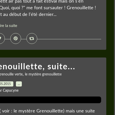
petit air pas tout à fait estival mais on s'en
"Quoi, quoi ?" me font sursauter ! Grenouillette !
 au début de l'été dernier...
ire la suite
ouillette, suite...
,
renouille verte
le mystère grenouillette
05.2015
…
ar Capucyne
( voir : le mystère Grenouillette) mais une suite