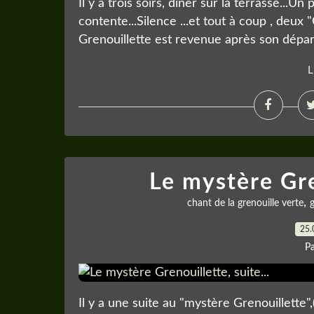
Il y a trois soirs, dîner sur la terrasse...Un 
contente...Silence ...et tout à coup , deux 
Grenouillette est revenue après son départ
L
Le mystère Gren
,
chant de la grenouille verte
g
25.
P
Il y a une suite au "mystère Grenouillette",