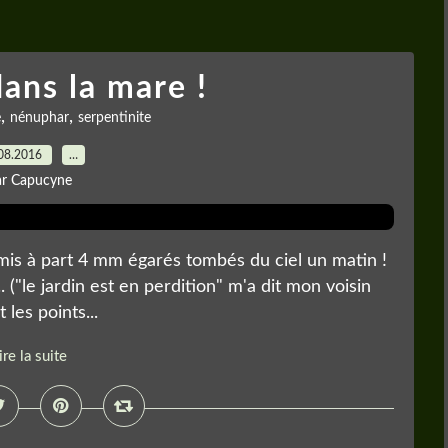
dans la mare !
,
,
e
nénuphar
serpentinite
08.2016
…
ar Capucyne
, mis à part 4 mm égarés tombés du ciel un matin !
.. ("le jardin est en perdition" m'a dit mon voisin
t les points...
ire la suite