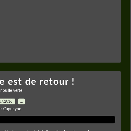
e est de retour !
nouille verte
07.2016
…
ar Capucyne