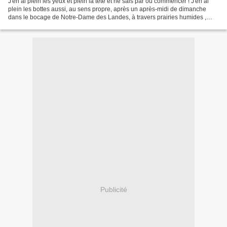
J'en ai plein les yeux et plein la tête et ne sais par où commencer ! J'en ai
plein les bottes aussi, au sens propre, après un après-midi de dimanche
dans le bocage de Notre-Dame des Landes, à travers prairies humides ,
haies d'ajonc et de ronciers......
Publicité