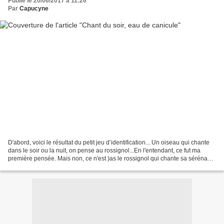
Publié le 20/06/2017 à 11:26
Par
Capucyne
D'abord, voici le résultat du petit jeu d’identification... Un oiseau qui chante
dans le soir ou la nuit, on pense au rossignol...En l'entendant, ce fut ma
première pensée. Mais non, ce n'est )as le rossignol qui chante sa sérénade
du soir sur le fil......