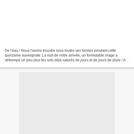
De l'eau ! Nous l'avons trouvée sous toutes ses formes pendant cette
quinzaine auvergnate. La nuit de notre arrivée, un formidable orage a
détrempé un peu plus les sols déjà saturés de jours et de jours de pluie ! Ah,
la pluie ! Elle n'avait pas dit son...