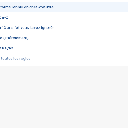
nsformé l’ennui en chef-d’œuvre
 DayZ
 a 13 ans (et vous l'avez ignoré)
e (littéralement)
im Rayan
 toutes les règles
s les jeux vidéo
us choquant de Rockstar ? - Le scandale BULLY
e plus moche de Steam
du RÊVE tourne au CAUCHEMAR
pendant 8 heures
it… à tort