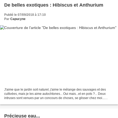
De belles exotiques : Hibiscus et Anthurium
Publié le 07/09/2018 à 17:10
Par
Capucyne
J'aime que le jardin soit naturel, j'aime le mélange des sauvages et des
cultivées, mais je les aime autochtones... Oui mais...et en pots ?... Deux
intruses sont venues par un concours de choses, se glisser chez moi...
L'Hibiscus et l'Anthurium mi-mai......
Précieuse eau...