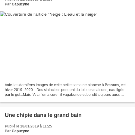
Par
Capucyne
Voici les dernières images de cette petite semaine blanche à Bessans, cet
hiver 2019 -2020... Des stalactites pendent du toit des maisons, eau figée
par le gel...Mais l'Arc n'en a cure : il vagabonde et bondit toujours aussi
joyeusement entre ses bords...
Une chipie dans le grand bain
Publié le 18/01/2019 à 11:25
Par
Capucyne