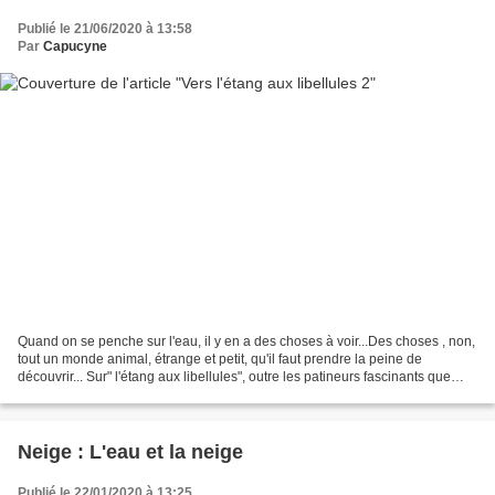
Publié le 21/06/2020 à 13:58
Par
Capucyne
Quand on se penche sur l'eau, il y en a des choses à voir...Des choses , non,
tout un monde animal, étrange et petit, qu'il faut prendre la peine de
découvrir... Sur" l'étang aux libellules", outre les patineurs fascinants que
sont les gerris, les insectes...
Neige : L'eau et la neige
Publié le 22/01/2020 à 13:25