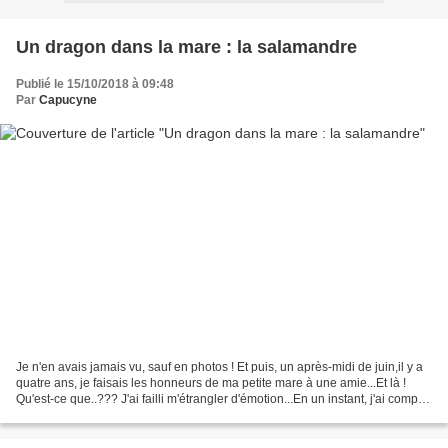
Un dragon dans la mare : la salamandre
Publié le 15/10/2018 à 09:48
Par
Capucyne
Je n'en avais jamais vu, sauf en photos ! Et puis, un après-midi de juin,il y a
quatre ans, je faisais les honneurs de ma petite mare à une amie...Et là !
Qu'est-ce que..??? J'ai failli m'étrangler d'émotion...En un instant, j'ai compris
: un jouet bizarre...