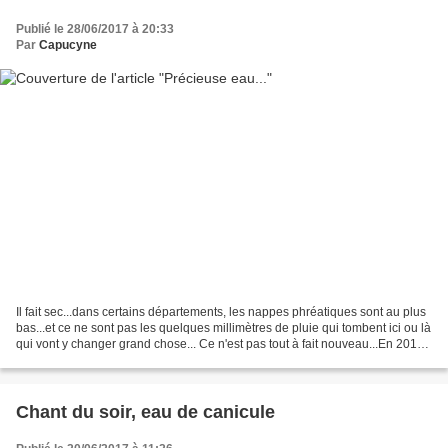
Publié le 28/06/2017 à 20:33
Par
Capucyne
Il fait sec...dans certains départements, les nappes phréatiques sont au plus
bas...et ce ne sont pas les quelques millimètres de pluie qui tombent ici ou là
qui vont y changer grand chose... Ce n'est pas tout à fait nouveau...En 2015
déjà ... "Selon...
Chant du soir, eau de canicule