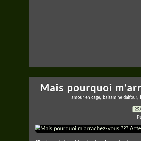
Mais pourquoi m'arr
,
,
amour en cage
balsamine dalfour
25.
P