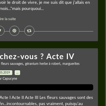
r le droit de vivre, je me suis dit que j'allais en
mois..."mais pourquoui...
ire la suite
chez-vous ? Acte IV
,
,
,
fleurs sauvages
géranium herbe à robert
marguerites
05.2019
…
ar Capucyne
cte I Acte II Acte III Les fleurs sauvages sont des
in...incontournables, pas vraiment, puisqu'au