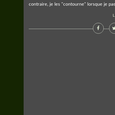
contraire, je les "contourne" lorsque je pass
L