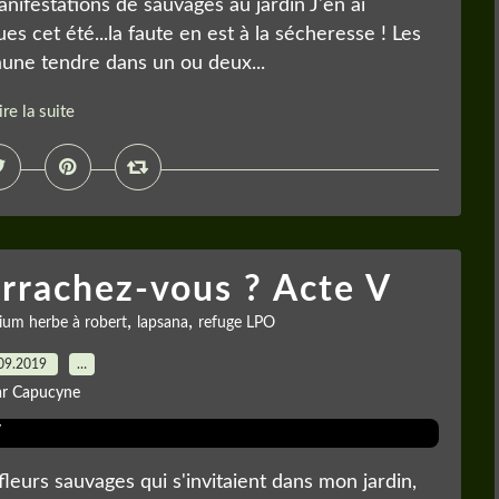
nifestations de sauvages au jardin J'en ai
s cet été...la faute en est à la sécheresse ! Les
jaune tendre dans un ou deux...
ire la suite
rrachez-vous ? Acte V
,
,
ium herbe à robert
lapsana
refuge LPO
09.2019
…
ar Capucyne
leurs sauvages qui s'invitaient dans mon jardin,