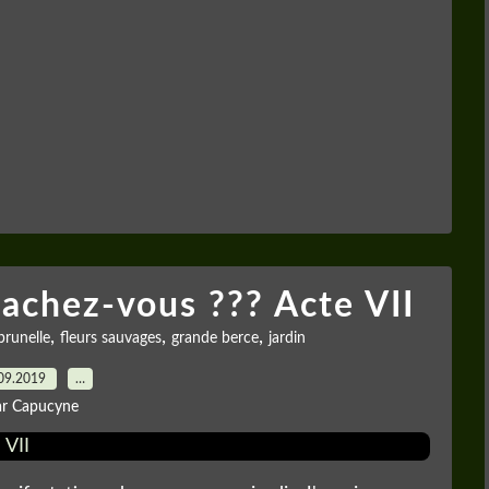
achez-vous ??? Acte VII
,
,
,
brunelle
fleurs sauvages
grande berce
jardin
09.2019
…
ar Capucyne