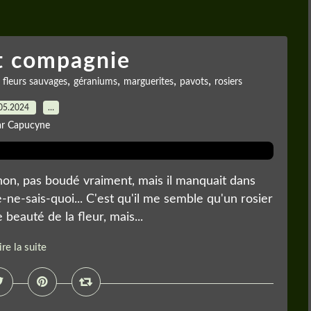
t compagnie
,
,
,
,
,
fleurs sauvages
géraniums
marguerites
pavots
rosiers
05.2024
…
ar Capucyne
 non, pas boudé vraiment, mais il manquait dans
-ne-sais-quoi... C'est qu'il me semble qu'un rosier
 beauté de la fleur, mais...
ire la suite