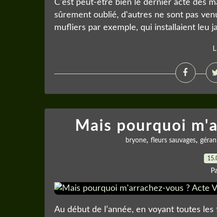
C'est peut-être bien le dernier acte des ma
sûrement oublié, d'autres ne sont pas venue
mufliers par exemple, qui installaient leu 
L
Mais pourquoi m'a
,
,
bryone
fleurs sauvages
géran
15.
P
Au début de l’année, en voyant toutes les f