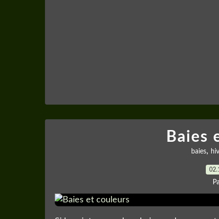
Baies 
,
baies
hi
02.
P