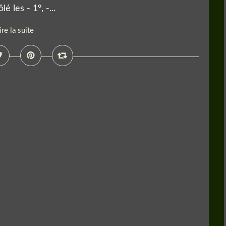
é les - 1°, -...
ire la suite