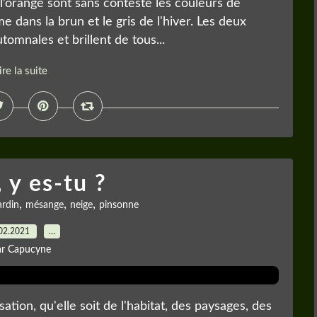
 l’orangé sont sans conteste les couleurs de
e dans la brun et le gris de l'hiver. Les deux
tomnales et brillent de tous...
ire la suite
 y es-tu ?
,
,
,
ardin
mésange
neige
pinsonne
02.2021
…
ar Capucyne
isation, qu'elle soit de l'habitat, des paysages, des