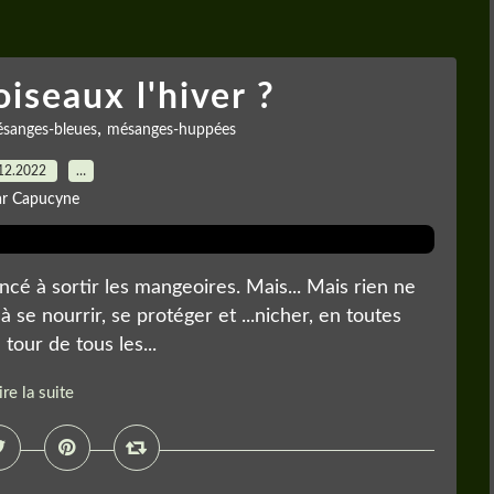
oiseaux l'hiver ?
,
sanges-bleues
mésanges-huppées
12.2022
…
ar Capucyne
encé à sortir les mangeoires. Mais... Mais rien ne
à se nourrir, se protéger et ...nicher, en toutes
 tour de tous les...
ire la suite