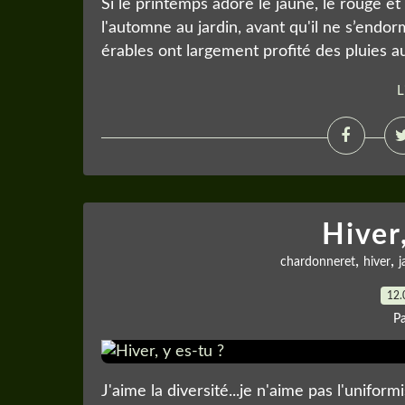
Si le printemps adore le jaune, le rouge et
l'automne au jardin, avant qu'il ne s’endorm
érables ont largement profité des pluies au
L
Hiver,
,
,
chardonneret
hiver
j
12.
P
J'aime la diversité...je n'aime pas l'uniform