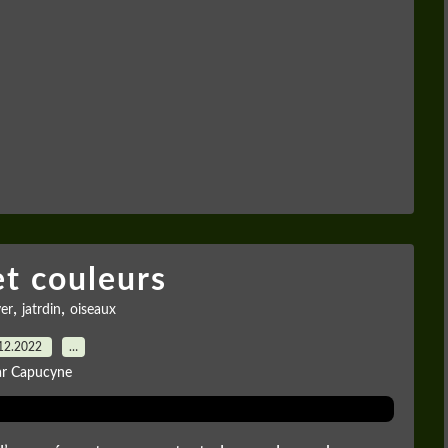
et couleurs
,
,
ver
jatrdin
oiseaux
12.2022
…
ar Capucyne