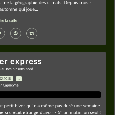
'aime la géographie des climats. Depuis trois -
 automne qui joue...
ire la suite
er express
s aulnes pinsons nord
02.2018
…
ar Capucyne
 tout petit hiver qui n'a même pas duré une semaine
 si c'était étrange d'avoir - 5° un matin, un seul !