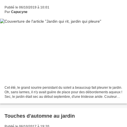
Publié le 06/10/2019 à 10:01
Par
Capucyne
Cet été, le grand sourire persistant du soleil a beaucoup fait pleurer le jardin.
Oh, sans larmes, il n'y avait guère de place pour des débordements aqueux !
Sec, le jardin était sec au début septembre, d'une tristesse aride. Couleur
paille, il se recroquevillait...
Touches d'automne au jardin
Publié le 06/10/2017 à 19:20