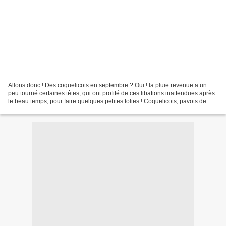
Allons donc ! Des coquelicots en septembre ? Oui ! la pluie revenue a un
peu tourné certaines têtes, qui ont profité de ces libations inattendues après
le beau temps, pour faire quelques petites folies ! Coquelicots, pavots de
Californie, camomille, ostéospernum...