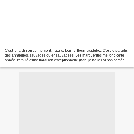
C'est le jardin en ce moment, nature, fouillis, fleuri, acidulé... C'est le paradis
des annuelles, sauvages ou ensauvagées. Les marguerites me font, cette
année, l'amitié d'une floraison exceptionnelle (non, je ne les ai pas semées
!) et se marient avec...