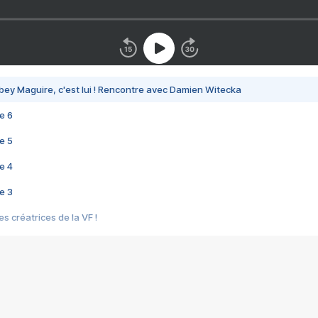
bey Maguire, c'est lui ! Rencontre avec Damien Witecka
e 6
e 5
e 4
e 3
s créatrices de la VF !
e 2
e 1
e Mektoub My Love arrive enfin ! Rencontre avec Shaïn Boumedine et Sal