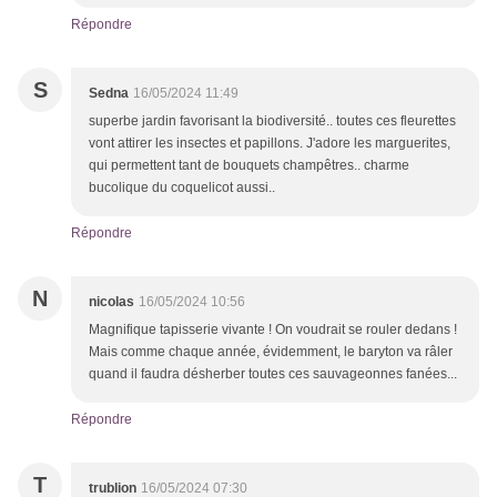
Répondre
S
Sedna
16/05/2024 11:49
superbe jardin favorisant la biodiversité.. toutes ces fleurettes
vont attirer les insectes et papillons. J'adore les marguerites,
qui permettent tant de bouquets champêtres.. charme
bucolique du coquelicot aussi..
Répondre
N
nicolas
16/05/2024 10:56
Magnifique tapisserie vivante ! On voudrait se rouler dedans !
Mais comme chaque année, évidemment, le baryton va râler
quand il faudra désherber toutes ces sauvageonnes fanées...
Répondre
T
trublion
16/05/2024 07:30