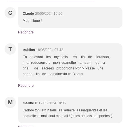
C
Claude
20/05/2024 15:56
Magnifique !
Répondre
T
trublion
18/05/2024 07:42
En enlevant les myosotis en fin de floraison,
j' ai redécouvert mon céanothe rampant qui a
pris de sacrées proportions !<br /> Passe une
bonne fin de semaine<br /> Bisous
Répondre
M
marine D
17/05/2024 18:05
J'adore ton jardin fouillis ! j'admire les maguerites et les
coquelicots mais tout me plait ! (et les oeillets des poètes !)