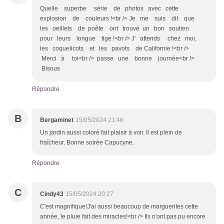
Quelle superbe série de photos avec cette
explosion de couleurs !<br /> Je me suis dit que
les oeillets de poête ont trouvé un bon soutien
pour leurs longue tige !<br /> J' attends chez moi,
les coquelicots et les pavots de Californie !<br />
Merci à toi<br /> passe une bonne journée<br />
Bisous
Répondre
B
Bergaminet
15/05/2024 21:46
Un jardin aussi coloré fait plaisir à voir. Il est plein de
fraîcheur. Bonne soirée Capucyne.
Répondre
C
Cindy43
15/05/2024 20:27
C'est magnifique!J'ai aussi beaucoup de marguerites cette
année, le pluie fait des miracles!<br /> Ils n'ont pas pu encore