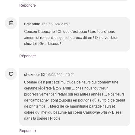
Répondre
É
Églantine
16/05/2024 23:52
Coucou Capucyne ! Oh que c'est beau ! Les fleurs nous
aiment et rendent les gens heureux dit-on ! On le voit bien
chez toi ! Gros bisous !
Répondre
C
cheznous62
16/05/2024 20:21
Comme c'est joli cette multitude de fleurs qui donnent une
certaine légéreté à ton jardin ... chez nous tout fleuri
progressivement en retard sur les autres années ... Nos fleurs
de "campagne" sont toujours en boutons dû au froid de début
de printemps ... Merci de ce magnifique partage fleuri et
coloré qui met du beaume au coeur Capucyne .<br /> Bises
dans ta soirée ! Nicole
Répondre