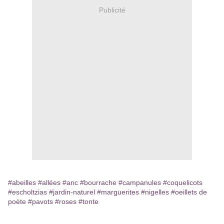
Publicité
#abeilles
#allées
#anc
#bourrache
#campanules
#coquelicots
#escholtzias
#jardin-naturel
#marguerites
#nigelles
#oeillets de
poète
#pavots
#roses
#tonte