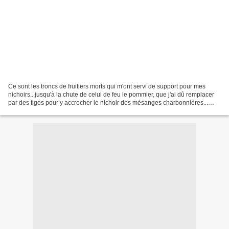
Ce sont les troncs de fruitiers morts qui m'ont servi de support pour mes
nichoirs...jusqu'à la chute de celui de feu le pommier, que j'ai dû remplacer
par des tiges pour y accrocher le nichoir des mésanges charbonnières...
L'an dernier, pas de nichée...