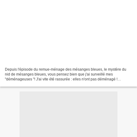
Depuis l'épisode du remue-ménage des mésanges bleues, le mystère du
nid de mésanges bleues, vous pensez bien que j'ai surveillé mes
"déménageuses "! J'ai vite été rassurée : elles n'ont pas déménagé !
L'activité s'est un jour considérablement ralentie,...