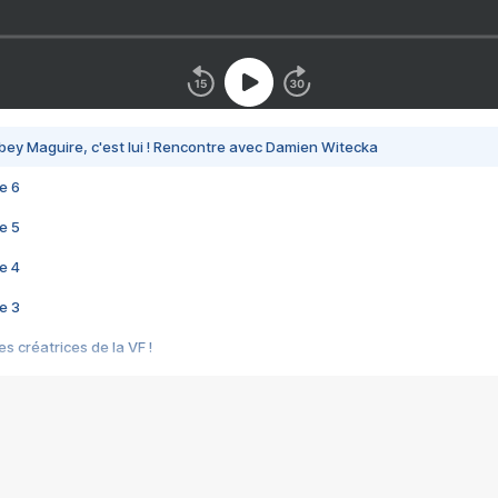
bey Maguire, c'est lui ! Rencontre avec Damien Witecka
e 6
e 5
e 4
e 3
s créatrices de la VF !
e 2
e 1
e Mektoub My Love arrive enfin ! Rencontre avec Shaïn Boumedine et Sal