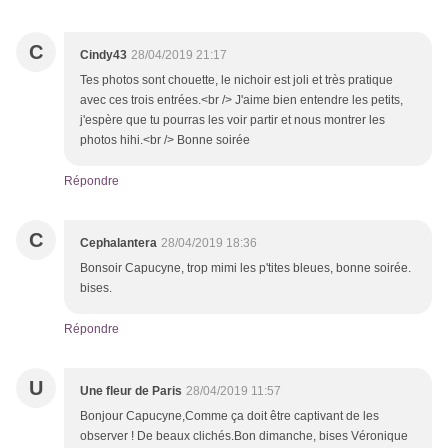
C
Cindy43
28/04/2019 21:17
Tes photos sont chouette, le nichoir est joli et très pratique
avec ces trois entrées.<br /> J'aime bien entendre les petits,
j'espère que tu pourras les voir partir et nous montrer les
photos hihi.<br /> Bonne soirée
Répondre
C
Cephalantera
28/04/2019 18:36
Bonsoir Capucyne, trop mimi les p'tites bleues, bonne soirée.
bises.
Répondre
U
Une fleur de Paris
28/04/2019 11:57
Bonjour Capucyne,Comme ça doit être captivant de les
observer ! De beaux clichés.Bon dimanche, bises Véronique