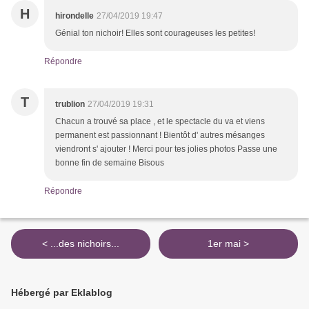
H
hirondelle
27/04/2019 19:47
Génial ton nichoir! Elles sont courageuses les petites!
Répondre
T
trublion
27/04/2019 19:31
Chacun a trouvé sa place , et le spectacle du va et viens
permanent est passionnant ! Bientôt d' autres mésanges
viendront s' ajouter ! Merci pour tes jolies photos Passe une
bonne fin de semaine Bisous
Répondre
< ...des nichoirs...
1er mai >
Hébergé par Eklablog