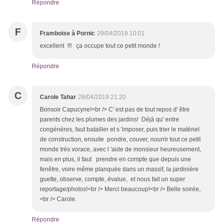
Répondre
F
Framboise à Pornic
29/04/2019 10:01
excellent !!! ça occupe tout ce petit monde !
Répondre
C
Carole Tahar
28/04/2019 21:20
Bonsoir Capucyne!<br /> C' est pas de tout repos d' être
parents chez les plumes des jardins! Déjà qu' entre
congénères, faut batailler et s 'imposer, puis trier le matériel
de construction, ensuite pondre, couver, nourrir tout ce petit
monde très vorace, avec l 'aide de monsieur heureusement,
mais en plus, il faut prendre en compte que depuis une
fenêtre, voire même planquée dans un massif, la jardinière
guette, observe, compte, évalue, et nous fait un super
reportage/photos!<br /> Merci beaucoup!<br /> Belle soirée,
<br /> Carole.
Répondre