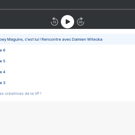
bey Maguire, c'est lui ! Rencontre avec Damien Witecka
e 6
e 5
e 4
e 3
s créatrices de la VF !
e 2
e 1
e Mektoub My Love arrive enfin ! Rencontre avec Shaïn Boumedine et Sal