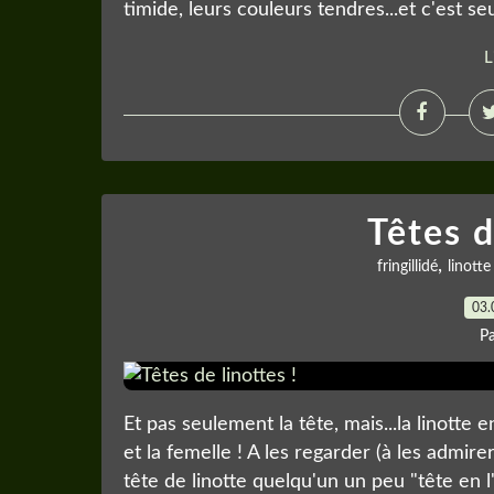
timide, leurs couleurs tendres...et c'est seu
L
Têtes d
,
fringillidé
linott
03.
P
Et pas seulement la tête, mais...la linotte
et la femelle ! A les regarder (à les admir
tête de linotte quelqu'un un peu "tête en l'ai