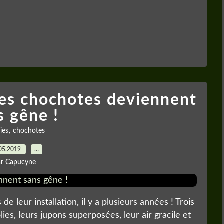
les chochotes deviennent
s gêne !
,
ies
chochotes
05.2019
…
ar Capucyne
 de leur installation, il y a plusieurs années ! Trois
ies, leurs jupons superposées, leur air gracile et