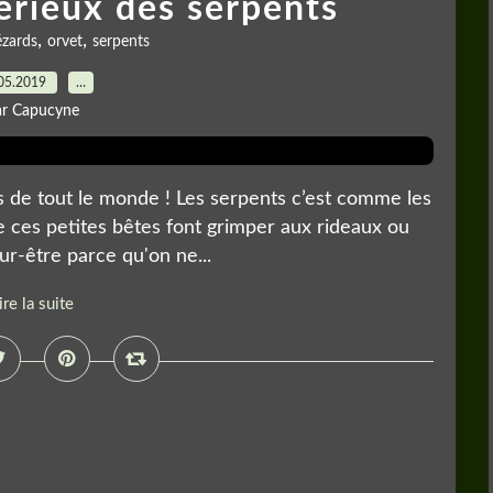
rieux des serpents
,
,
ézards
orvet
serpents
05.2019
…
ar Capucyne
s de tout le monde ! Les serpents c’est comme les
ue ces petites bêtes font grimper aux rideaux ou
eur-être parce qu'on ne...
ire la suite