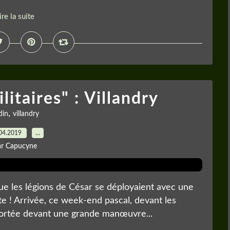
ire la suite
litaires" : Villandry
,
din
villandry
04.2019
…
ar Capucyne
que les légions de César se déployaient avec une
e ! Arrivée, ce week-end pascal, devant les
nsportée devant une grande manœuvre...