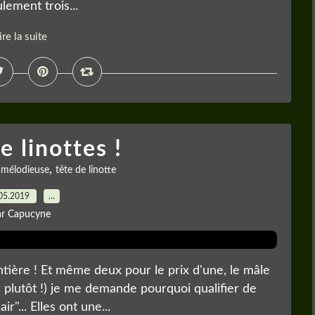
lement trois...
ire la suite
e linottes !
,
e mélodieuse
tête de linotte
05.2019
…
ar Capucyne
 entière ! Et même deux pour le prix d'une, le mâle
er plutôt !) je me demande pourquoi qualifier de
r"... Elles ont une...