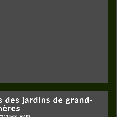
s des jardins de grand-
ères
,
grand mere
jardins