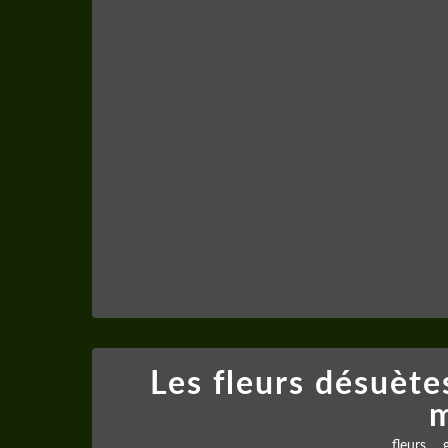
Les fleurs désuète
m
,
fleurs