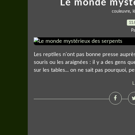
Le monde mysté
,
couleuvre
l
11.
P
Les reptiles n'ont pas bonne presse auprè
souris ou les araignées : il y a des gens q
sur les tables... on ne sait pas pourquoi, p
L