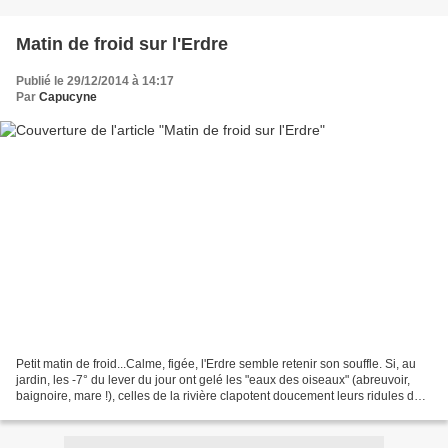
Matin de froid sur l'Erdre
Publié le 29/12/2014 à 14:17
Par
Capucyne
Petit matin de froid...Calme, figée, l'Erdre semble retenir son souffle. Si, au
jardin, les -7° du lever du jour ont gelé les "eaux des oiseaux" (abreuvoir,
baignoire, mare !), celles de la rivière clapotent doucement leurs ridules de
surface... Les fidèles...