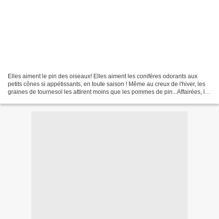
Elles aiment le pin des oiseaux! Elles aiment les conifères odorants aux
petits cônes si appétissants, en toute saison ! Même au creux de l'hiver, les
graines de tournesol les attirent moins que les pommes de pin...Affairées, la
huppe sage ou en bataille,...