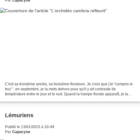
Par
Capucyne
C'est sa troisième année, sa troisième floraison. Je crois que j'ai "compris le
truc" : en septembre, je la mets dehors pour qu'il y ait contraste de
température entre le jour et le nuit. Quand la hampe florale apparaît, je la
rentre. Il ne fait pas chaud...
Lémuriens
Publié le 13/01/2015 à 20:49
Par
Capucyne