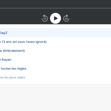
 DayZ
 a 13 ans (et vous l'avez ignoré)
e (littéralement)
im Rayan
 toutes les règles
s les jeux vidéo
us choquant de Rockstar ? - Le scandale BULLY
e plus moche de Steam
du RÊVE tourne au CAUCHEMAR