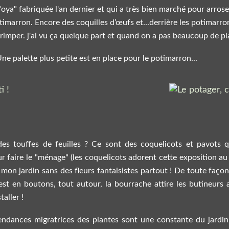
"oya" fabriquée l'an dernier et qui a très bien marché pour arrose
timarron. Encore des coquilles d’œufs et...derrière les potimarr
grimper. j'ai vu ça quelque part et quand on a pas beaucoup de pla
ne palette plus petite est en place pour le potimarron...
es touffes de feuilles ? Ce sont des coquelicots et pavots q
r faire le "ménage" (les coquelicots adorent cette exposition a
s mon jardin sans des fleurs fantaisistes partout ! De toute faço
 est en boutons, tout autour, la bourrache attire les butineurs a
aller !
ndances migratrices des plantes sont une constante du jardin, 