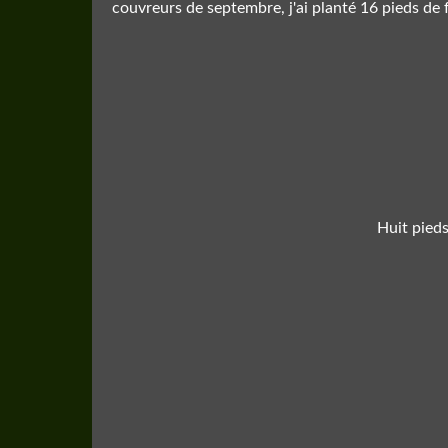
couvreurs de septembre, j'ai planté 16 pieds de f
Huit pieds