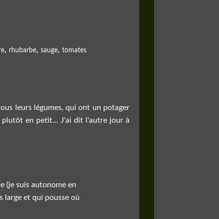
,
,
,
re
rhubarbe
sauge
tomates
 tous leurs légumes, qui ont un potager
utôt en petit... J'ai dit l'autre jour à
be (je suis autonome en
ès large et qui pousse où