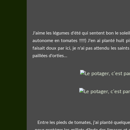
J'aime les légumes d'été qui sentent bon le solei
autonome en tomates !!!!!) J'en ai planté huit p
faisait doux par ici, je n'ai pas attendu les sai
paillées d'orties...
Entre les pieds de tomates, j'ai planté quelque
pour protéger les œillets d'Inde des limaces et e