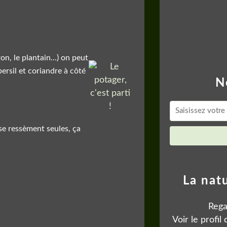
on, le plantain...) on peut
persil et coriandre à côté
N
se ressèment seules, ça
La nat
Rega
Voir le profil