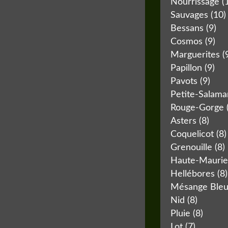
Nourrissage
(
Sauvages
(10)
Bessans
(9)
Cosmos
(9)
Marguerites
(
Papillon
(9)
Pavots
(9)
Petite-Salam
Rouge-Gorge
Asters
(8)
Coquelicot
(8)
Grenouille
(8)
Haute-Mauri
Hellébores
(8)
Mésange Ble
Nid
(8)
Pluie
(8)
Lot
(7)