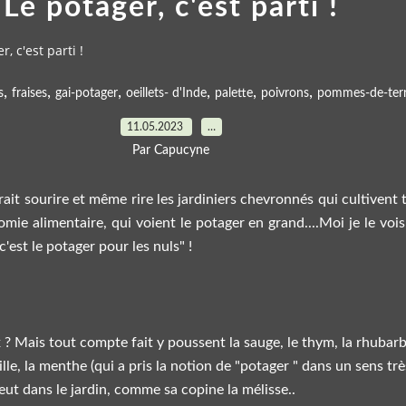
Le potager, c'est parti !
r, c'est parti !
,
,
,
,
,
,
s
fraises
gai-potager
oeillets- d'Inde
palette
poivrons
pommes-de-ter
11.05.2023
…
Par Capucyne
rait sourire et même rire les jardiniers chevronnés qui cultivent
e alimentaire, qui voient le potager en grand....Moi je le vois pl
'est le potager pour les nuls" !
x ? Mais tout compte fait y poussent la sauge, le thym, la rhubar
eille, la menthe (qui a pris la notion de "potager " dans un sens tr
veut dans le jardin, comme sa copine la mélisse..