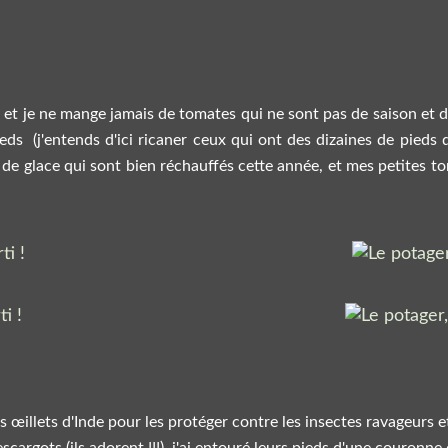
l et je ne mange jamais de tomates qui ne sont pas de saison et de
ieds (j'entends d'ici ricaner ceux qui ont des dizaines de pieds
nts de glace qui sont bien réchauffés cette année, et mes petites 
s œillets d'Inde pour les protéger contre les insectes ravageurs e
scargots (ils adorent !!!), j'ai entouré leurs pieds d'une couronne