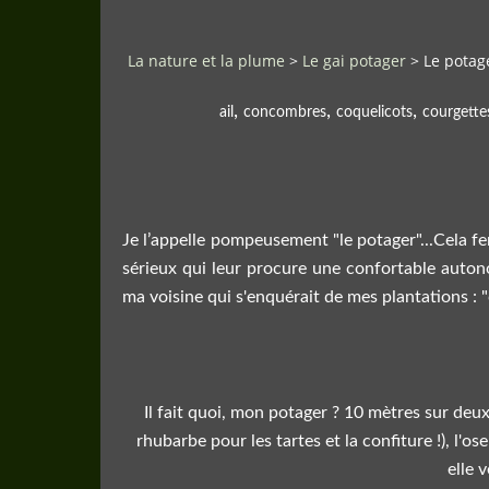
La nature et la plume
>
Le gai potager
>
Le potage
,
,
,
ail
concombres
coquelicots
courgette
Je l’appelle pompeusement "le potager"...Cela fe
sérieux qui leur procure une confortable autonomi
ma voisine qui s'enquérait de mes plantations : "c
Il fait quoi, mon potager ? 10 mètres sur deu
rhubarbe pour les tartes et la confiture !), l'os
elle 