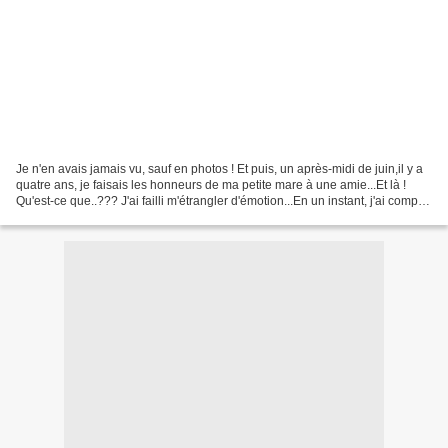
Je n'en avais jamais vu, sauf en photos ! Et puis, un après-midi de juin,il y a
quatre ans, je faisais les honneurs de ma petite mare à une amie...Et là !
Qu'est-ce que..??? J'ai failli m'étrangler d'émotion...En un instant, j'ai compris
: un jouet bizarre...