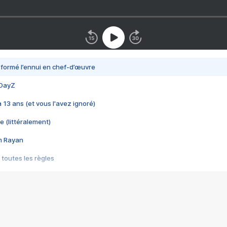
nsformé l’ennui en chef-d’œuvre
 DayZ
 a 13 ans (et vous l'avez ignoré)
e (littéralement)
im Rayan
 toutes les règles
s les jeux vidéo
us choquant de Rockstar ? - Le scandale BULLY
e plus moche de Steam