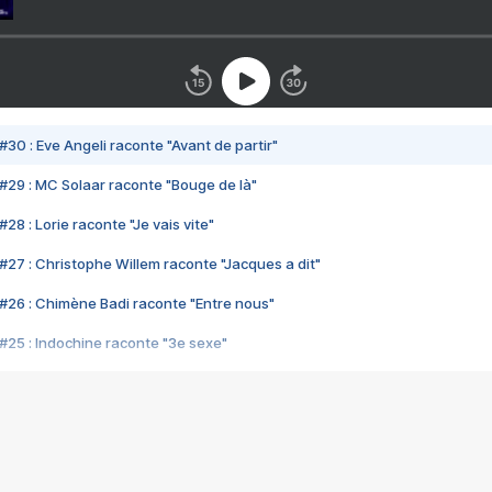
#30 : Eve Angeli raconte "Avant de partir"
#29 : MC Solaar raconte "Bouge de là"
28 : Lorie raconte "Je vais vite"
#27 : Christophe Willem raconte "Jacques a dit"
#26 : Chimène Badi raconte "Entre nous"
#25 : Indochine raconte "3e sexe"
#24 : Zaho raconte "C'est chelou"
#23 : Patrick Bruel raconte "Au café des délices"
#22 : Kyo raconte "Le chemin"