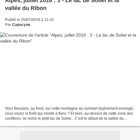
Alpes, juillet 2016 : 3 - Le lac de Soliet et la
vallée du Ribon
Publié le 25/07/2016 à 11:41
Par
Capucyne
Voici Bessans. au fond, sur cette montagne au sommet légèrement enneigé,
vous voyez la forêt qui monte à flanc ? Et bien, au-dessus de cette zone des
conifères, se niche le petit lac de Soliet... C'est le début de la vallée du
Ribon, un affluent de l'Arc,...