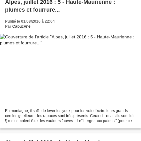
Alpes, juillet 2016 : 5 - Haute-Maurienne :
plumes et fourrure...
Publié le 01/08/2016 à 22:04
Par
Capucyne
En montagne, il suffit de lever les yeux pour les voir décrire leurs grands
cercles guetteurs : les rapaces sont très présents. Ceux-ci...(mais ils sont loin
!) me semblent être des vautours fauves... Le" berger aux patous " (pour ceux
qui l'ont raté,...