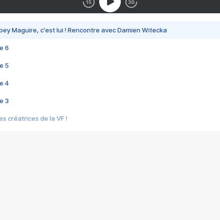
bey Maguire, c'est lui ! Rencontre avec Damien Witecka
e 6
e 5
e 4
e 3
s créatrices de la VF !
e 2
e 1
e Mektoub My Love arrive enfin ! Rencontre avec Shaïn Boumedine et Sal
i : après Toni en famille
elle réalise le bouleversant Dites lui que je l'aime