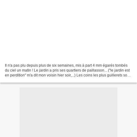
Il n'a pas plu depuis plus de six semaines, mis à part 4 mm égarés tombés
du ciel un matin ! Le jardin a pris ses quartiers de paillasson... ("le jardin est
en perdition" m'a dit mon voisin hier soir,...) Les coins les plus guillerets sont
les points...