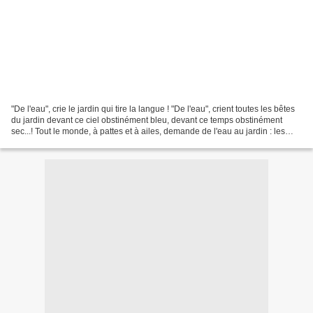
"De l'eau", crie le jardin qui tire la langue ! "De l'eau", crient toutes les bêtes
du jardin devant ce ciel obstinément bleu, devant ce temps obstinément
sec...! Tout le monde, à pattes et à ailes, demande de l'eau au jardin : les
oiseaux en ont besoin...