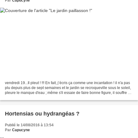
Par
Capucyne
vendredi 19...Il pleut ! !!! En fait, j’écris ça comme une incantation ! il n'a pas
plu depuis plus de sept semaines et le jardin se recroqueville sous le soleil,
pleure le manque d'eau ; même s'il essaie de faire bonne figure, il souffre et
se transforme...
Hortensias ou hydrangéas ?
Publié le 14/08/2016 à 13:54
Par
Capucyne