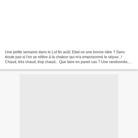
Une petite semaine dans le Lot fin août. Etait-ce une bonne idée ? Sans
doute pas si l'on se réfère à la chaleur qui m'a empoisonné le séjour...!
Chaud, très chaud, trop chaud... Que faire en pareil cas ? Une randonnée,
(courte) , le matin, pour aller...