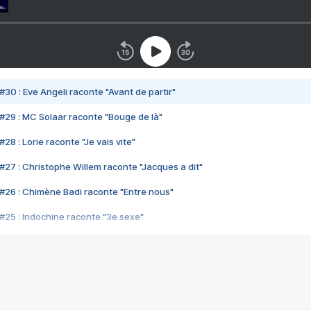
#30 : Eve Angeli raconte "Avant de partir"
#29 : MC Solaar raconte "Bouge de là"
28 : Lorie raconte "Je vais vite"
#27 : Christophe Willem raconte "Jacques a dit"
#26 : Chimène Badi raconte "Entre nous"
#25 : Indochine raconte "3e sexe"
#24 : Zaho raconte "C'est chelou"
#23 : Patrick Bruel raconte "Au café des délices"
#22 : Kyo raconte "Le chemin"