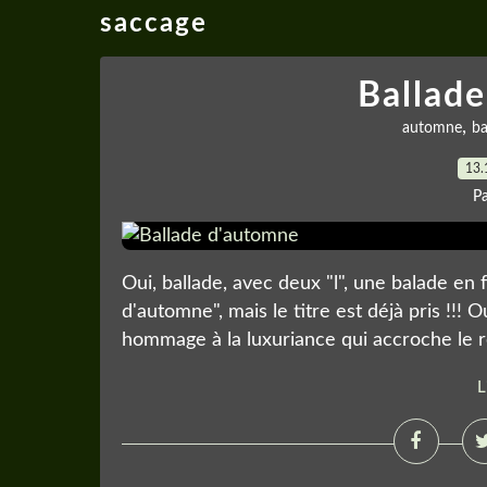
saccage
Ballad
,
automne
ba
13.
P
Oui, ballade, avec deux "l", une balade en 
d'automne", mais le titre est déjà pris !
hommage à la luxuriance qui accroche le reg
L