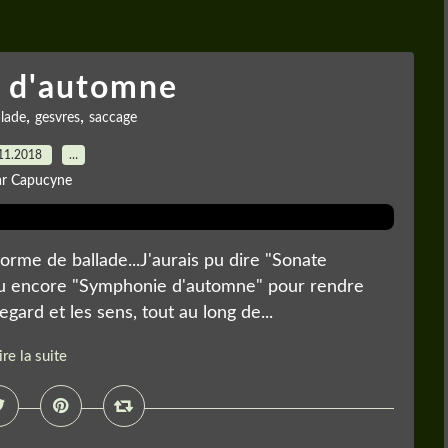
e d'automne
,
,
lade
gesvres
saccage
11.2018
…
ar Capucyne
forme de ballade...J'aurais pu dire "Sonate
!! Ou encore "Symphonie d'automne" pour rendre
ard et les sens, tout au long de...
ire la suite