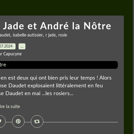
 Jade et André la Nôtre
,
,
,
audet
isabelle-autissier
r jade
rosie
07.2024
…
ar Capucyne
l en est deux qui ont bien pris leur temps ! Alors
onse Daudet explosaient littéralement en feu
e Daudet en mai ...les rosiers...
ire la suite