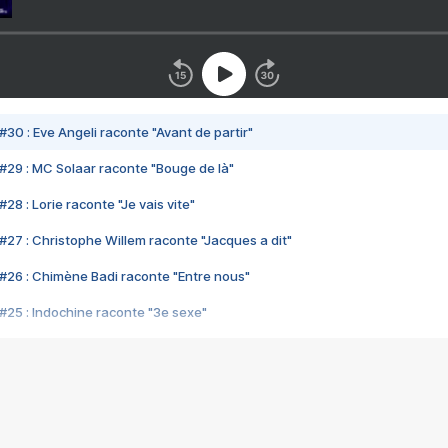
#30 : Eve Angeli raconte "Avant de partir"
#29 : MC Solaar raconte "Bouge de là"
28 : Lorie raconte "Je vais vite"
#27 : Christophe Willem raconte "Jacques a dit"
#26 : Chimène Badi raconte "Entre nous"
#25 : Indochine raconte "3e sexe"
#24 : Zaho raconte "C'est chelou"
#23 : Patrick Bruel raconte "Au café des délices"
#22 : Kyo raconte "Le chemin"