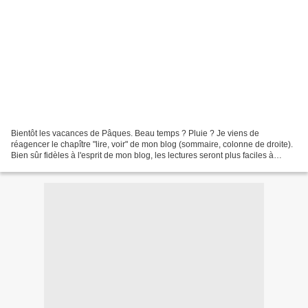
Bientôt les vacances de Pâques. Beau temps ? Pluie ? Je viens de
réagencer le chapître "lire, voir" de mon blog (sommaire, colonne de droite).
Bien sûr fidèles à l'esprit de mon blog, les lectures seront plus faciles à
trouver : pour la référence de livres-nature,...