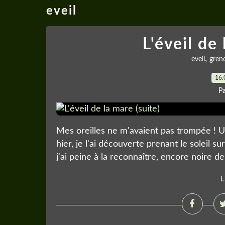
eveil
L'éveil de 
,
eveil
greno
16.
P
Mes oreilles ne m'avaient pas trompée ! U
hier, je l'ai découverte prenant le soleil su
j'ai peine à la reconnaître, encore noire de l
L