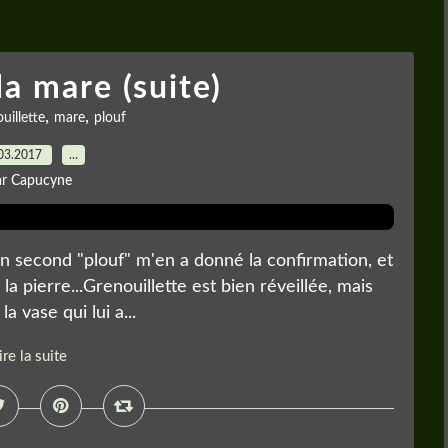
la mare (suite)
,
,
uillette
mare
plouf
03.2017
…
ar Capucyne
n second "plouf" m'en a donné la confirmation, et
r la pierre...Grenouillette est bien réveillée, mais
a vase qui lui a...
ire la suite