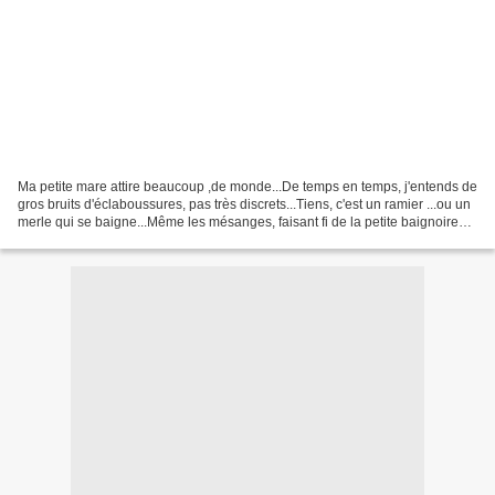
Ma petite mare attire beaucoup ,de monde...De temps en temps, j'entends de
gros bruits d'éclaboussures, pas très discrets...Tiens, c'est un ramier ...ou un
merle qui se baigne...Même les mésanges, faisant fi de la petite baignoire
placée à leur intention,...