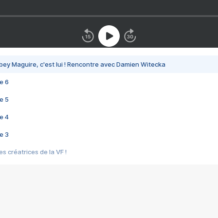
bey Maguire, c'est lui ! Rencontre avec Damien Witecka
e 6
e 5
e 4
e 3
s créatrices de la VF !
e 2
e 1
e Mektoub My Love arrive enfin ! Rencontre avec Shaïn Boumedine et Sal