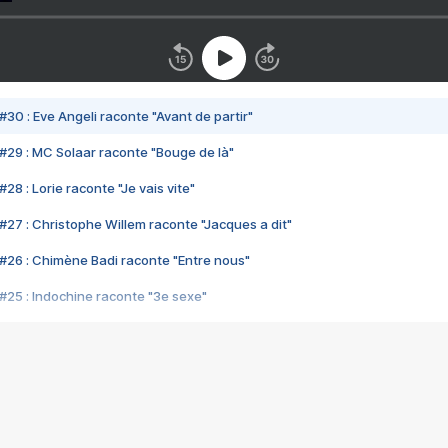
#30 : Eve Angeli raconte "Avant de partir"
#29 : MC Solaar raconte "Bouge de là"
28 : Lorie raconte "Je vais vite"
#27 : Christophe Willem raconte "Jacques a dit"
#26 : Chimène Badi raconte "Entre nous"
#25 : Indochine raconte "3e sexe"
#24 : Zaho raconte "C'est chelou"
#23 : Patrick Bruel raconte "Au café des délices"
#22 : Kyo raconte "Le chemin"
#21 : Nolwenn Leroy raconte "Cassé"