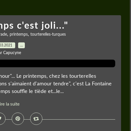
s c'est joli..."
,
,
rade
printemps
tourterelles-turques
03.2021
…
ar Capucyne
mour"... Le printemps, chez les tourterelles
ons s'aimaient d'amour tendre", c'est La Fontaine
mps souffle le tiède et...le...
ire la suite