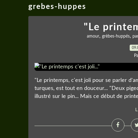
grebes-huppes
"Le printemp
,
,
amour
grèbes-huppés
pa
09.
P
"Le printemps, c'est joli pour se parler d'a
turques, est tout en douceur... "Deux pige
illustré sur le pin... Mais ce début de printe
L