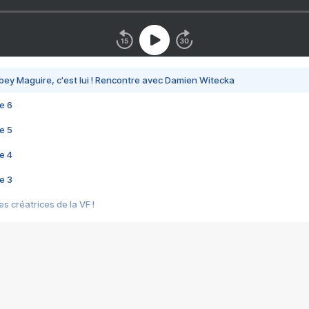
bey Maguire, c'est lui ! Rencontre avec Damien Witecka
e 6
e 5
e 4
e 3
s créatrices de la VF !
e 2
e 1
e Mektoub My Love arrive enfin ! Rencontre avec Shaïn Boumedine et Sal
i : après Toni en famille