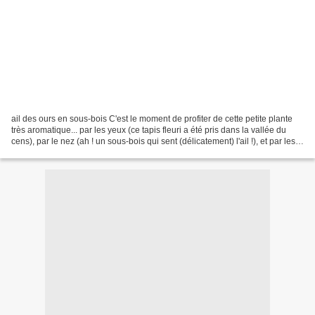
ail des ours en sous-bois C'est le moment de profiter de cette petite plante
très aromatique... par les yeux (ce tapis fleuri a été pris dans la vallée du
cens), par le nez (ah ! un sous-bois qui sent (délicatement) l'ail !), et par les
papilles... J'en...