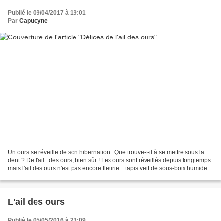
Publié le 09/04/2017 à 19:01
Par
Capucyne
Un ours se réveille de son hibernation...Que trouve-t-il à se mettre sous la
dent ? De l'ail...des ours, bien sûr ! Les ours sont réveillés depuis longtemps
mais l'ail des ours n'est pas encore fleurie... tapis vert de sous-bois humide,
tapis odorant...
L'ail des ours
Publié le 05/05/2016 à 23:09