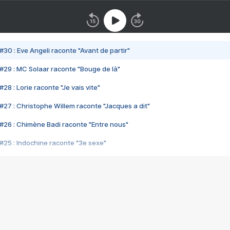
#30 : Eve Angeli raconte "Avant de partir"
#29 : MC Solaar raconte "Bouge de là"
28 : Lorie raconte "Je vais vite"
#27 : Christophe Willem raconte "Jacques a dit"
#26 : Chimène Badi raconte "Entre nous"
#25 : Indochine raconte "3e sexe"
#24 : Zaho raconte "C'est chelou"
#23 : Patrick Bruel raconte "Au café des délices"
#22 : Kyo raconte "Le chemin"
#21 : Nolwenn Leroy raconte "Cassé"