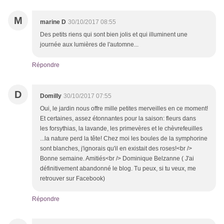
M
marine D
30/10/2017 08:55
Des petits riens qui sont bien jolis et qui illuminent une
journée aux lumières de l'automne...
Répondre
D
Domilly
30/10/2017 07:55
Oui, le jardin nous offre mille petites merveilles en ce moment!
Et certaines, assez étonnantes pour la saison: fleurs dans
les forsythias, la lavande, les primevères et le chèvrefeuilles
...la nature perd la tête! Chez moi les boules de la symphorine
sont blanches, j'ignorais qu'il en existait des roses!<br />
Bonne semaine. Amitiés<br /> Dominique Belzanne ( J'ai
définitivement abandonné le blog. Tu peux, si tu veux, me
retrouver sur Facebook)
Répondre