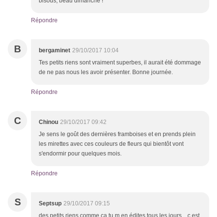
bisous, beau dimanche !
Répondre
B
bergaminet
29/10/2017 10:04
Tes petits riens sont vraiment superbes, il aurait été dommage
de ne pas nous les avoir présenter. Bonne journée.
Répondre
C
Chinou
29/10/2017 09:42
Je sens le goût des dernières framboises et en prends plein
les mirettes avec ces couleurs de fleurs qui bientôt vont
s'endormir pour quelques mois.
Répondre
S
Septsup
29/10/2017 09:15
des petits riens comme ça tu m en édites tous les jours... c est