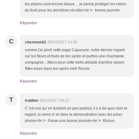
tes pépino sont encore beaux , je pense protéger les miens
du froid pour les dernières récoltes<br /> bonne journée
Répondre
C
cheznous62
30/10/2017 14:36
comme j'ai aimé cette page Capucyne, notre dernier regard
sur les fleurs et fruits de ton jardin et parfois une charmante
compagnie ...Merci pour cette belle pléiade d'arrière saison
!Mes bises dans ton après midi !Nicole
Répondre
T
trublion
30/10/2017 09:12
C' est vrai qu' en furetant un peu partout, il y a de quoi ravir le
regard, tu viens d' en faire la démonstration avec tes jolies
photos<br /> Passe une bonne journée<br /> Bisous
Répondre