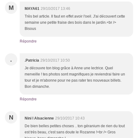
M
MAYA61
29/10/2017 13:46
Très bel article. Il faut en effet avoir l'oeil. J'ai découvert cette
semaine une petite fraise des bois dans le jardin.<br />
Bisous
Répondre
.
.Patricia
29/10/2017 10:50
Je découvre ton blog grâce à Anne une lectrice. Quel
merveille ! tes photos sont magnifiques je reviendrai faire un
tour et je m'abonne pour ne pas rater tes nouveaux billets.
Bon dimanche.
Répondre
N
Nini l Alsacienne
29/10/2017 10:43
De bien belles petites choses .. ton géranium de rien du tout
est très beau, c'est sans doute le Rozanne !<br /> Gros