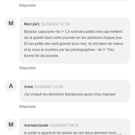
Répondre
M
Mari jo21
31/10/2017 17:18
Bonjour capucyne,<br /> Ce sont des petits riens qui mettent
de la gaieté dans notre journée en les admirant chaque jour.
Et ces petits rien sont grands pour moi, ils ont plein de valeur
et tu nous le montres par tes photographies. <br /> Très
bonne fin de journée.
Répondre
A
Anne
31/10/2017 13:56
J'ai croqué les dernières framboises aussi chez maman!
Répondre
M
mariejoclaude
31/10/2017 09:23
le jardin a apprécié les pluies de ces deux derniers mois , ,,,