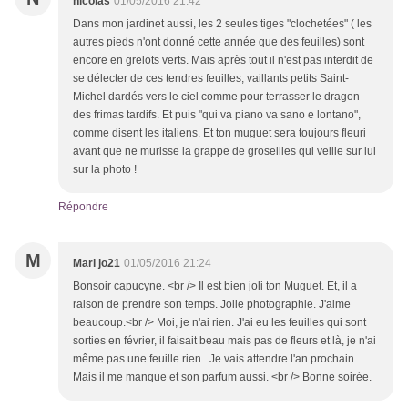
nicolas
01/05/2016 21:42
Dans mon jardinet aussi, les 2 seules tiges "clochetées" ( les
autres pieds n'ont donné cette année que des feuilles) sont
encore en grelots verts. Mais après tout il n'est pas interdit de
se délecter de ces tendres feuilles, vaillants petits Saint-
Michel dardés vers le ciel comme pour terrasser le dragon
des frimas tardifs. Et puis "qui va piano va sano e lontano",
comme disent les italiens. Et ton muguet sera toujours fleuri
avant que ne murisse la grappe de groseilles qui veille sur lui
sur la photo !
Répondre
M
Mari jo21
01/05/2016 21:24
Bonsoir capucyne. <br /> Il est bien joli ton Muguet. Et, il a
raison de prendre son temps. Jolie photographie. J'aime
beaucoup.<br /> Moi, je n'ai rien. J'ai eu les feuilles qui sont
sorties en février, il faisait beau mais pas de fleurs et là, je n'ai
même pas une feuille rien. Je vais attendre l'an prochain.
Mais il me manque et son parfum aussi. <br /> Bonne soirée.