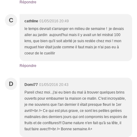
Répondre
C
cathline
01/05/2016 20:49
le temps devrait s'arranger en milieu de semaine ! je devais
aller au jardin aujourd'hui mais il y avait un tel mistral 100
kms, que bien qu'il soit abrité je suis restée chez moi ! mon
muguet hier était juste comme il faut mais je n'ai pas eu à
coeur de le cueillir
Répondre
D
Domi77
01/05/2016 20:43
Pareil chez moi...j'ai eu bien du mal à trouver quelques brins
ouverts pour embaumer la maison ce matin. C'est incroyable,
je me souviens que l'an dernier il était presque fleuri le 1er
avril!<br /> Ce qui est plus grave, ce sont les petites gelées
matinales des derniers jours qui ont compromis les espoirs de
fruits et de confitures!!! Dame nature n'en fait qu'à sa tête, il
faut faire avec!!!<br /> Bonne semaine A+