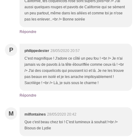
Californie, tes coquelicots rose sont supers jolis!<br /> J'ai
aussi quelques rouges et pavots de Californie qui se sèment
un peu partout, même dans les allées et comme toi je n'ose
pas les enlever...<br /> Bonne soirée
Répondre
P
philippedester
28/05/2020 20:57
C'est magnifique ! J'adore ce côté un peu fou ! <br /> Je n'ai
jamais vu de pavots à la tête ébouriffée comme ceux-là ! <br
/> J'ai des coquelicots qui poussent ici et là. Je ne les trouve
pas beaux en isolé et je les arrache impitoyablement !
Sacrilège ! <br /> Là, je suis sous le charme !
Répondre
M
milfontaines
28/05/2020 20:42
Que c'est beau chez toi ! C'est lumineux à souhait !<br />
Bisous de Lydie