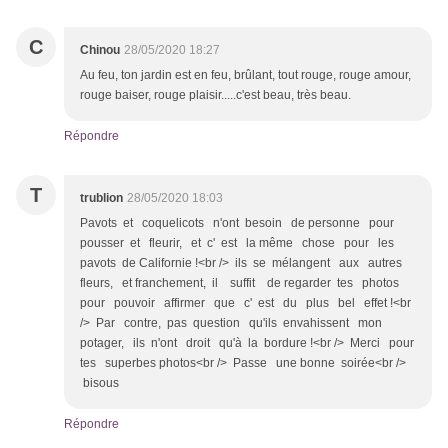
C
Chinou
28/05/2020 18:27
Au feu, ton jardin est en feu, brûlant, tout rouge, rouge amour,
rouge baiser, rouge plaisir.....c'est beau, très beau.
Répondre
T
trublion
28/05/2020 18:03
Pavots et coquelicots n'ont besoin de personne pour
pousser et fleurir, et c' est la même chose pour les
pavots de Californie !<br /> ils se mélangent aux autres
fleurs, et franchement, il suffit de regarder tes photos
pour pouvoir affirmer que c' est du plus bel effet !<br
/> Par contre, pas question qu'ils envahissent mon
potager, ils n'ont droit qu'à la bordure !<br /> Merci pour
tes superbes photos<br /> Passe une bonne soirée<br />
bisous
Répondre