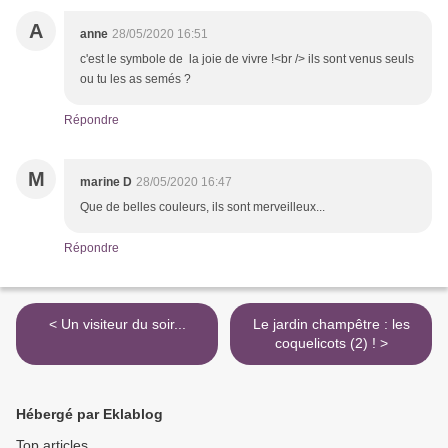
A
anne
28/05/2020 16:51
c'est le symbole de la joie de vivre !<br /> ils sont venus seuls
ou tu les as semés ?
Répondre
M
marine D
28/05/2020 16:47
Que de belles couleurs, ils sont merveilleux...
Répondre
< Un visiteur du soir...
Le jardin champêtre : les
coquelicots (2) ! >
Hébergé par Eklablog
Top articles