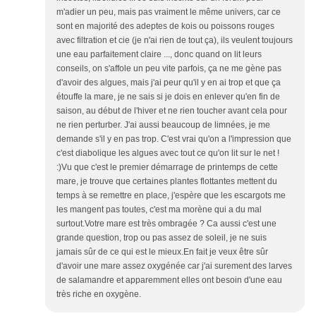
m'adier un peu, mais pas vraiment le même univers, car ce
sont en majorité des adeptes de kois ou poissons rouges
avec filtration et cie (je n'ai rien de tout ça), ils veulent toujours
une eau parfaitement claire ..., donc quand on lit leurs
conseils, on s'affole un peu vite parfois, ça ne me gène pas
d'avoir des algues, mais j'ai peur qu'il y en ai trop et que ça
étouffe la mare, je ne sais si je dois en enlever qu'en fin de
saison, au début de l'hiver et ne rien toucher avant cela pour
ne rien perturber. J'ai aussi beaucoup de limnées, je me
demande s'il y en pas trop. C'est vrai qu'on a l'impression que
c'est diabolique les algues avec tout ce qu'on lit sur le net !
:)Vu que c'est le premier démarrage de printemps de cette
mare, je trouve que certaines plantes flottantes mettent du
temps à se remettre en place, j'espère que les escargots me
les mangent pas toutes, c'est ma morène qui a du mal
surtout.Votre mare est très ombragée ? Ca aussi c'est une
grande question, trop ou pas assez de soleil, je ne suis
jamais sûr de ce qui est le mieux.En fait je veux être sûr
d'avoir une mare assez oxygénée car j'ai surement des larves
de salamandre et apparemment elles ont besoin d'une eau
très riche en oxygène.