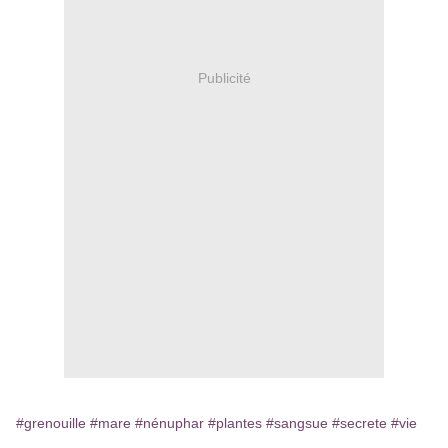
Publicité
#grenouille
#mare
#nénuphar
#plantes
#sangsue
#secrete
#vie