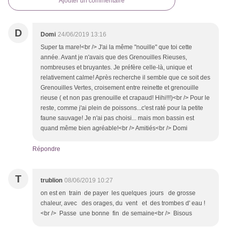
Ajouter un commentaire
D
Domi
24/06/2019 13:16
Super ta mare!<br /> J'ai la même "nouille" que toi cette
année. Avant je n'avais que des Grenouilles Rieuses,
nombreuses et bruyantes. Je préfère celle-là, unique et
relativement calme! Après recherche il semble que ce soit des
Grenouilles Vertes, croisement entre reinette et grenouille
rieuse ( et non pas grenouille et crapaud! Hihi!!!)<br /> Pour le
reste, comme j'ai plein de poissons...c'est raté pour la petite
faune sauvage! Je n'ai pas choisi... mais mon bassin est
quand même bien agréable!<br /> Amitiés<br /> Domi
Répondre
T
trublion
08/06/2019 10:27
on est en train de payer les quelques jours de grosse
chaleur, avec des orages, du vent et des trombes d' eau !
<br /> Passe une bonne fin de semaine<br /> Bisous