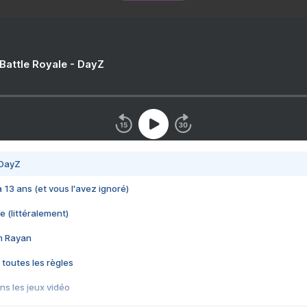
 Battle Royale - DayZ
 DayZ
 a 13 ans (et vous l'avez ignoré)
e (littéralement)
im Rayan
 toutes les règles
s les jeux vidéo