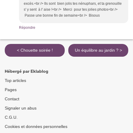
excès.<br /> Ils sont bien jolis tes nénuphars, et ta grenouille
s' y sent à l' aise !<br /> Merci pour tes jolies photos<br />
Passe une bonne fin de semaine<br /> Bisous
Répondre
< Chouette soirée !
Un équilibre au jardin ? >
Hébergé par Eklablog
Top articles
Pages
Contact
Signaler un abus
C.G.U.
Cookies et données personnelles