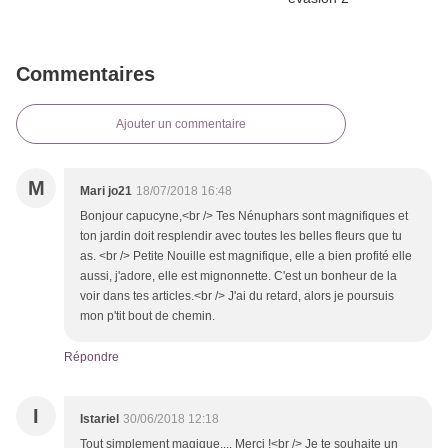
Commentaires
Ajouter un commentaire
M
Mari jo21
18/07/2018 16:48
Bonjour capucyne,<br /> Tes Nénuphars sont magnifiques et
ton jardin doit resplendir avec toutes les belles fleurs que tu
as. <br /> Petite Nouille est magnifique, elle a bien profité elle
aussi, j'adore, elle est mignonnette. C'est un bonheur de la
voir dans tes articles.<br /> J'ai du retard, alors je poursuis
mon p'tit bout de chemin.
Répondre
I
Istariel
30/06/2018 12:18
Tout simplement magique.... Merci !<br /> Je te souhaite un