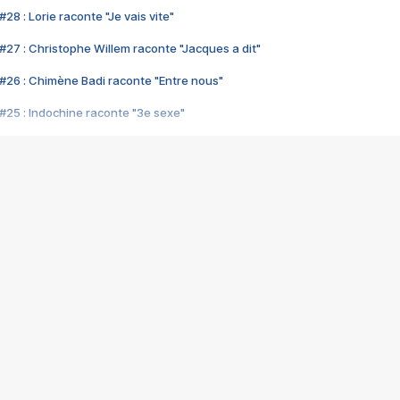
28 : Lorie raconte "Je vais vite"
#27 : Christophe Willem raconte "Jacques a dit"
#26 : Chimène Badi raconte "Entre nous"
#25 : Indochine raconte "3e sexe"
#24 : Zaho raconte "C'est chelou"
#23 : Patrick Bruel raconte "Au café des délices"
#22 : Kyo raconte "Le chemin"
#21 : Nolwenn Leroy raconte "Cassé"
#20 : Patrick Hernandez raconte "Born to be alive"
#19 : Lorie raconte "Près de moi"
#18 : Michael Jones raconte "A nos actes manqués" (avec Jean-Jacque
#17 : Khaled raconte "Aïcha"