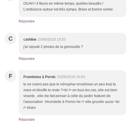
OUAH ! 4 fleurs en même temps, quelles beautés !
L'ambiance autour est très sympa. Bises et bonne soirée
Répondre
C
cathline
25/06/2018 19:55
j'ai rajouté 2 photos de la grenouille ?
Répondre
F
Framboise à Pornic
25/06/2018 16:04
tu ne crains pas que le nénuphar envahisse un peu trop ta
mare et étouffe le reste ?<br /> en tous les cas, elle est bien
vivante , elle me fait penser à celle du jardin Naturel de
l'association Hirondelle à Pornic<br /> elle grouille aussi <br
/> bises
Répondre