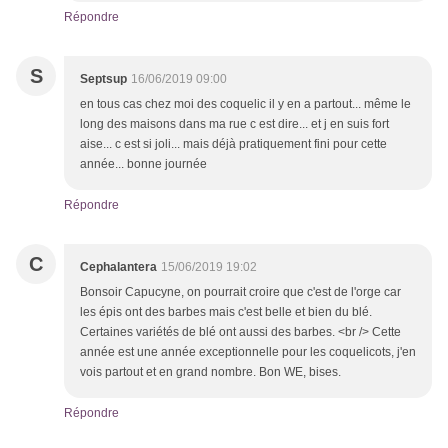
Répondre
S
Septsup
16/06/2019 09:00
en tous cas chez moi des coquelic il y en a partout... même le
long des maisons dans ma rue c est dire... et j en suis fort
aise... c est si joli... mais déjà pratiquement fini pour cette
année... bonne journée
Répondre
C
Cephalantera
15/06/2019 19:02
Bonsoir Capucyne, on pourrait croire que c'est de l'orge car
les épis ont des barbes mais c'est belle et bien du blé.
Certaines variétés de blé ont aussi des barbes. <br /> Cette
année est une année exceptionnelle pour les coquelicots, j'en
vois partout et en grand nombre. Bon WE, bises.
Répondre