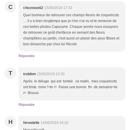
C
cheznous62
15/06/2019 17:33
Quel bonheur de retrouver ces champs fleuris de coquelicots
… il y a bien longtemps que je n'en n'ai vu et te remercie de
ces belles photos Capucyne .Chaque année nous essayons
de retrouver ce goût d'enfance en semant des fleurs
champêtres au jardin, c'est aussi un plaisir des yeux !Bises et
bon dimanche par chez toi !Nicole
Répondre
T
trublion
15/06/2019 10:30
Après le déluge qui est tombé ce matin, mes coquelicots
ont triste mine !<br /> Passe une bonne fin de semaine<br
/> Bisous
Répondre
H
hirondelle
14/06/2019 16:20