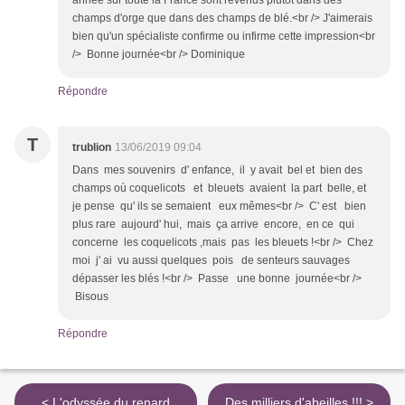
année sur toute la France sont revenus plutôt dans des
champs d'orge que dans des champs de blé.<br /> J'aimerais
bien qu'un spécialiste confirme ou infirme cette impression<br
/> Bonne journée<br /> Dominique
Répondre
T
trublion
13/06/2019 09:04
Dans mes souvenirs d' enfance, il y avait bel et bien des
champs où coquelicots et bleuets avaient la part belle, et
je pense qu' ils se semaient eux mêmes<br /> C' est bien
plus rare aujourd' hui, mais ça arrive encore, en ce qui
concerne les coquelicots ,mais pas les bleuets !<br /> Chez
moi j' ai vu aussi quelques pois de senteurs sauvages
dépasser les blés !<br /> Passe une bonne journée<br />
Bisous
Répondre
< L'odyssée du renard
Des milliers d'abeilles !!! >