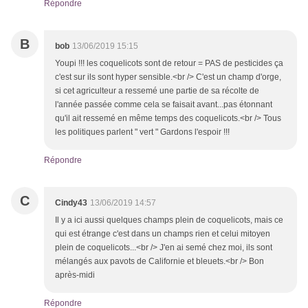
Répondre
B
bob
13/06/2019 15:15
Youpi !!! les coquelicots sont de retour = PAS de pesticides ça
c'est sur ils sont hyper sensible.<br /> C'est un champ d'orge,
si cet agriculteur a ressemé une partie de sa récolte de
l'année passée comme cela se faisait avant...pas étonnant
qu'il ait ressemé en même temps des coquelicots.<br /> Tous
les politiques parlent " vert " Gardons l'espoir !!!
Répondre
C
Cindy43
13/06/2019 14:57
Il y a ici aussi quelques champs plein de coquelicots, mais ce
qui est étrange c'est dans un champs rien et celui mitoyen
plein de coquelicots...<br /> J'en ai semé chez moi, ils sont
mélangés aux pavots de Californie et bleuets.<br /> Bon
après-midi
Répondre