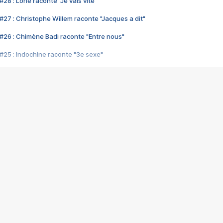
28 : Lorie raconte "Je vais vite"
#27 : Christophe Willem raconte "Jacques a dit"
#26 : Chimène Badi raconte "Entre nous"
#25 : Indochine raconte "3e sexe"
#24 : Zaho raconte "C'est chelou"
#23 : Patrick Bruel raconte "Au café des délices"
#22 : Kyo raconte "Le chemin"
#21 : Nolwenn Leroy raconte "Cassé"
#20 : Patrick Hernandez raconte "Born to be alive"
#19 : Lorie raconte "Près de moi"
#18 : Michael Jones raconte "A nos actes manqués" (avec Jean-Jacque
#17 : Khaled raconte "Aïcha"
#16 : Corneille raconte "Parce qu'on vient de loin"