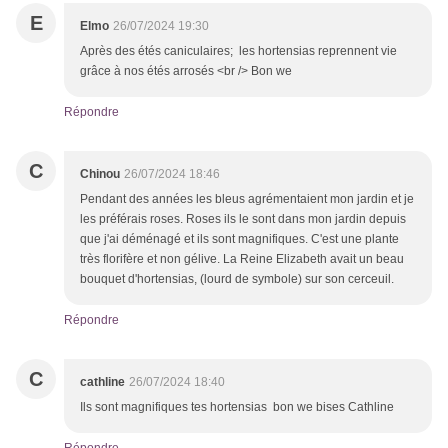
E
Elmo
26/07/2024 19:30
Après des étés caniculaires; les hortensias reprennent vie
grâce à nos étés arrosés <br /> Bon we
Répondre
C
Chinou
26/07/2024 18:46
Pendant des années les bleus agrémentaient mon jardin et je
les préférais roses. Roses ils le sont dans mon jardin depuis
que j'ai déménagé et ils sont magnifiques. C'est une plante
très florifère et non gélive. La Reine Elizabeth avait un beau
bouquet d'hortensias, (lourd de symbole) sur son cerceuil.
Répondre
C
cathline
26/07/2024 18:40
Ils sont magnifiques tes hortensias bon we bises Cathline