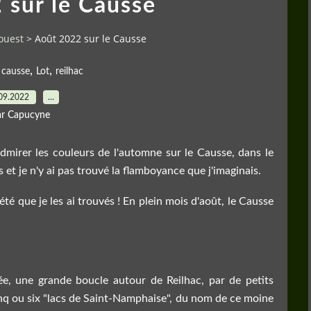
 sur le Causse
ouest
>
Août 2022 sur le Causse
,
,
,
causse
Lot
reilhac
09.2022
…
ar Capucyne
admirer les couleurs de l'automne sur le Causse, dans le
s et je n'y ai pas trouvé la flamboyance que j'imaginais.
été que je les ai trouvés ! En plein mois d'août, le Causse
e, une grande boucle autour de Reilhac, par de petits
inq ou six "lacs de Saint-Namphaise", du nom de ce moine