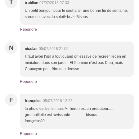
T
trublion
07/07/2018 07:33
Un petit bonjour, pour te souhaiter une bonne fin de semaine,
surement avec du soleil<br /> Bisous
Répondre
N
nicolas
05/07/2018 21:05
Il faut avoir l’œil à tout quand on essaye de recréer l'éden en
miniature dans son jardin. Et l'homme n'est pas Dieu, mais
Capucyne peut-être une déesse...
Répondre
F
françoise
05/07/2018 13:28
la photo est belle, mais Mr héron est un prédateur......
grenouillette est ravissante.... bisous
françoise80
Répondre