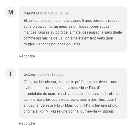
M
marine D
05/07/2018 10:34
Et oui, dans notre mare nous avions 5 gros poissons rouges
et héron ou cormoran nous les ont tous chopés et pas
mangés, laissés au bord de la mare, ces poissons sans doute
comme les raisins de La Fontaine étaient trop verts (non
rouges !) et bons pour des goujats !
Répondre
T
trublion
05/07/2018 09:04
C' est un bel oiseau, mais on le préfère sur les rives d' une
rivière que proche des habitations <br /> Plus d' un
propriétaire de mare s' est vu dépouillé de ses koïs, et il faut
comme dans les cours de prisons, mettre des filins pour l'
empêcher de sévir !<br /> Mais bon, il t' a offert une photo
originale !<br /> Passe une bonne journée<br /> Bisous
Répondre