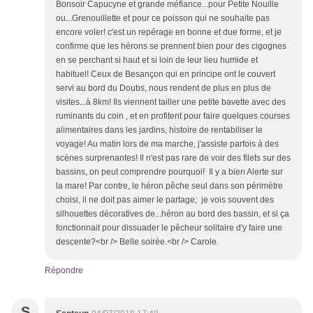
Bonsoir Capucyne et grande méfiance...pour Petite Nouille
ou...Grenouillette et pour ce poisson qui ne souhaite pas
encore voler! c'est un repérage en bonne et due forme, et je
confirme que les hérons se prennent bien pour des cigognes
en se perchant si haut et si loin de leur lieu humide et
habituel! Ceux de Besançon qui en principe ont le couvert
servi au bord du Doubs, nous rendent de plus en plus de
visites...à 8km! Ils viennent tailler une petite bavette avec des
ruminants du coin , et en profitent pour faire quelques courses
alimentaires dans les jardins, histoire de rentabiliser le
voyage! Au matin lors de ma marche, j'assiste parfois à des
scènes surprenantes! Il n'est pas rare de voir des filets sur des
bassins, on peut comprendre pourquoi! Il y a bien Alerte sur
la mare! Par contre, le héron pêche seul dans son périmètre
choisi, il ne doit pas aimer le partage; je vois souvent des
silhouettes décoratives de...héron au bord des bassin, et si ça
fonctionnait pour dissuader le pêcheur solitaire d'y faire une
descente?<br /> Belle soirée.<br /> Carole.
Répondre
S