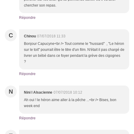
chercher son repas.
Répondre
C
Chinou
07/07/2018 11:33
Bonjour Capucyne<br /> Tout comme le "hussard" , "Le héron
sur le toit" pourrait être le titre d'un film. N'était il pas chargé de
livrer un bébé dans ce foyer pendant la grève des cigognes
?
Répondre
N
Nini l Alsacienne
07/07/2018 10:12
Ah oui ! le héron aime aller à la pêche ...<br /> Bises, bon
week end
Répondre