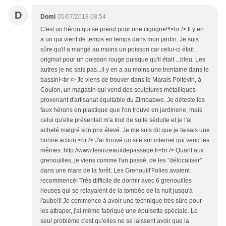
D
Domi
05/07/2018 08:54
C'est un héron qui se prend pour une cigogne!!!<br /> Il y en
a un qui vient de temps en temps dans mon jardin. Je suis
sûre qu'il a mangé au moins un poisson car celui-ci était
original pour un poisson rouge puisque qu'il était ...bleu. Les
autres je ne sais pas...il y en a au moins une trentaine dans le
bassin!<br /> Je viens de trouver dans le Marais Poitevin, à
Coulon, un magasin qui vend des sculptures métalliques
provenant d'artisanat équitable du Zimbabwe. Je déteste les
faux hérons en plastique que l'on trouve en jardinerie, mais
celui qu'elle présentait m'a tout de suite séduite et je l'ai
acheté malgré son prix élevé. Je me suis dit que je faisais une
bonne action.<br /> J'ai trouvé un site sur internet qui vend les
mêmes: http://www.lesoizeauxdepassage.fr<br /> Quant aux
grenouilles, je viens comme l'an passé, de les "délocaliser"
dans une mare de la forêt. Les Grenouill'Folies avaient
recommencé! Très difficile de dormir avec 6 grenouilles
rieuses qui se relayaient de la tombée de la nuit jusqu'à
l'aube!!! Je commence à avoir une technique très sûre pour
les attraper, j'ai même fabriqué une épuisette spéciale. Le
seul problème c'est qu'elles ne se laissent avoir que la