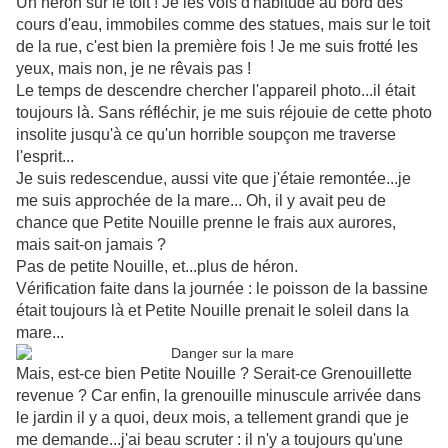
Un héron sur le toit ! Je les vois d'habitude au bord des
cours d'eau, immobiles comme des statues, mais sur le toit
de la rue, c'est bien la première fois ! Je me suis frotté les
yeux, mais non, je ne rêvais pas !
Le temps de descendre chercher l'appareil photo...il était
toujours là. Sans réfléchir, je me suis réjouie de cette photo
insolite jusqu'à ce qu'un horrible soupçon me traverse
l'esprit...
Je suis redescendue, aussi vite que j'étaie remontée...je
me suis approchée de la mare... Oh, il y avait peu de
chance que Petite Nouille prenne le frais aux aurores,
mais sait-on jamais ?
Pas de petite Nouille, et...plus de héron.
Vérification faite dans la journée : le poisson de la bassine
était toujours là et Petite Nouille prenait le soleil dans la
mare...
Mais, est-ce bien Petite Nouille ? Serait-ce Grenouillette
revenue ? Car enfin, la grenouille minuscule arrivée dans
le jardin il y a quoi, deux mois, a tellement grandi que je
me demande...j'ai beau scruter : il n'y a toujours qu'une