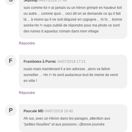
Septsup
04/07/2018 17:48
suis comme toi n ai jamais vu un héron grimpé en hauteur toit
ou autre… comme quoi… ceci dit on se demande ce qu il fait
là… à moins qu il ne soit déguisé en cygogne… hi hi… bonne
soirée<br /> oups oublié de répondre pour ma photo ce sont
des ruines d aqueduc romain dans mon village
Répondre
F
Framboise à Pornic
04/07/2018 17:21
ouais mais maintenant il a ton adresse , alors va falloir
surveiller ... <br /> ils sont audacieux tout de meme de venir
en ville !
Répondre
P
Pascale MD
04/07/2018 16:40
Ah oui, avec un Héron dans les parages, attention aux
"petites Nouilles" et aux poissons ;-(Bonne journée