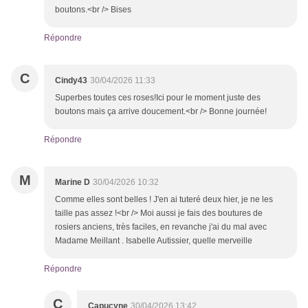
boutons.<br /> Bises
Répondre
C
Cindy43
30/04/2026 11:33
Superbes toutes ces roses!Ici pour le moment juste des
boutons mais ça arrive doucement.<br /> Bonne journée!
Répondre
M
Marine D
30/04/2026 10:32
Comme elles sont belles ! J'en ai tuteré deux hier, je ne les
taille pas assez !<br /> Moi aussi je fais des boutures de
rosiers anciens, très faciles, en revanche j'ai du mal avec
Madame Meillant . Isabelle Autissier, quelle merveille
Répondre
C
Capucyne
30/04/2026 13:42