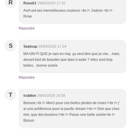
R
Rose63
29/04/2026 17:35
Avril est ses merveilleuses couleurs <br /> J'adore <br />
Rose
Répondre
S
Septsup
29/04/2026 17:24
MA GNI FI QUE je sais en maj. ça veut dire que je crie... mais
devant tant de beautés que faire d autre ? elles sont trop
belles... bonne soirée
Répondre
T
trublion
29/04/2026 16:58
Bonsoir,<br /> Merci pour ces belles photos de roses !<br /> j'
ai une préférence pour la pacific dream !<br /> Dire que chez
moi, que des boutons !<br /> Passe une belle soirée<br />
Bisous