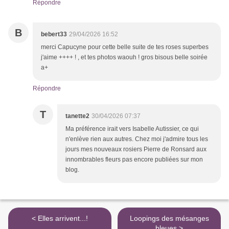
Répondre
B
bebert33
29/04/2026 16:52
merci Capucyne pour cette belle suite de tes roses superbes
j'aime ++++ ! , et tes photos waouh ! gros bisous belle soirée
a+
Répondre
T
tanette2
30/04/2026 07:37
Ma préférence irait vers Isabelle Autissier, ce qui
n'enlève rien aux autres. Chez moi j'admire tous les
jours mes nouveaux rosiers Pierre de Ronsard aux
innombrables fleurs pas encore publiées sur mon
blog.
< Elles arrivent...!
Loopings des mésanges
bleues >