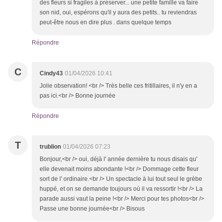
des fleurs si fragiles à préserver... une petite famille va faire
son nid, oui, espérons qu'il y aura des petits.. tu reviendras
peut-être nous en dire plus . dans quelque temps
Répondre
C
Cindy43
01/04/2026 10:41
Jolie observation! <br /> Très belle ces fritillaires, il n'y en a
pas ici.<br /> Bonne journée
Répondre
T
trublion
01/04/2026 07:23
Bonjour,<br /> oui, déjà l' année dernière tu nous disais qu'
elle devenait moins abondante !<br /> Dommage cette fleur
sort de l' ordinaire.<br /> Un spectacle à lui tout seul le grèbe
huppé, et on se demande toujours où il va ressortir !<br /> La
parade aussi vaut la peine !<br /> Merci pour tes photos<br />
Passe une bonne journée<br /> Bisous