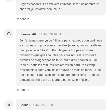
Soyons patients ! Les fritillaires pintade sont plus nombreux
chez toi, je les aime beaucoup !
Répondre
C
cheznous62
01/04/2026 16:34
Je n'ai jamais aperçu de fritillaire par chez nous pourtant nous
avons beaucoup de zones humides (étangs, marais...) elle est
bien jolie cette "tifrée" ... Pour la grèbe huppée nous en
observons quelques couples par chez nous et je dois dire
qu'elles ne craignet pas de faire leur nid au beau milieu de
l'eau ou sous les ramures des arbres en bordure d'étang ...
c'est un plaisir des yeux de les suivre de mois en mois ... Une
belle balade Capucyne, merci de partager clichés et exposés
printaniers. Belle din de journée par chez toi ! Nicole
Répondre
S
Sedna
01/04/2026 11:28