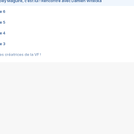
bey Maguire, c'est lui ! Rencontre avec Damien Witecka
e 6
e 5
e 4
e 3
s créatrices de la VF !
e 2
e 1
e Mektoub My Love arrive enfin ! Rencontre avec Shaïn Boumedine et Sal
i : après Toni en famille
elle réalise le bouleversant Dites lui que je l'aime
ais ! Rencontre autour de Vie privée de Rebecca Zlotowski
 de Marguerite, Grave... Rencontre avec Ella Rumpf