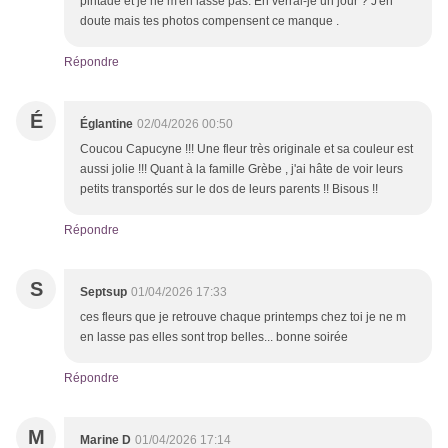
pintade et je ne m'en lasse pas. En verrai-je un jour ? J'en
doute mais tes photos compensent ce manque .
Répondre
É
Églantine
02/04/2026 00:50
Coucou Capucyne !!! Une fleur très originale et sa couleur est
aussi jolie !!! Quant à la famille Grèbe , j'ai hâte de voir leurs
petits transportés sur le dos de leurs parents !! Bisous !!
Répondre
S
Septsup
01/04/2026 17:33
ces fleurs que je retrouve chaque printemps chez toi je ne m
en lasse pas elles sont trop belles... bonne soirée
Répondre
M
Marine D
01/04/2026 17:14